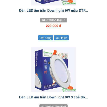
Đèn LED âm trần Downlight 9W mẫu DTF...
INL-DTF09-140/(x)B
229.000 đ
Đặt hàng
Yêu thích
Đèn LED âm trần Downlight 9W 3 chế độ...
INL-DTF09-140/SE3B