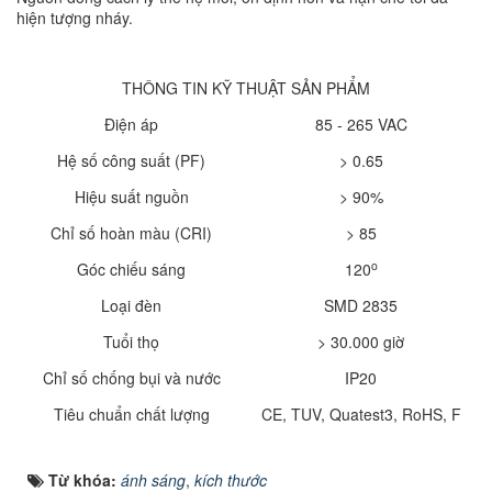
hiện tượng nháy.
THÔNG TIN KỸ THUẬT SẢN PHẨM
Điện áp
85 - 265 VAC
Hệ số công suất (PF)
> 0.65
Hiệu suất nguồn
> 90%
Chỉ số hoàn màu (CRI)
> 85
o
Góc chiếu sáng
120
Loại đèn
SMD 2835
Tuổi thọ
> 30.000 giờ
Chỉ số chống bụi và nước
IP20
Tiêu chuẩn chất lượng
CE, TUV, Quatest3, RoHS, F
Từ khóa:
ánh sáng
,
kích thước