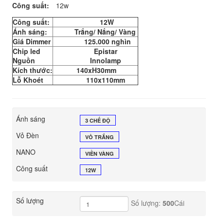
Công suất:
12w
Công suất:
12W
Ánh sáng:
Trắng/ Nắng/ Vàng
Giá Dimmer
125.000 nghìn
Chip led
Epistar
Nguồn
Innolamp
Kích thước:
140xH30mm
Lỗ Khoét
110x110mm
Ánh sáng
3 CHẾ ĐỘ
Vỏ Đèn
VỎ TRẮNG
NANO
VIỀN VÀNG
Công suất
12W
Số lượng
Số lượng:
500
Cái