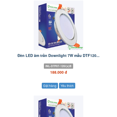
Đèn LED âm trần Downlight 7W mẫu DTF120...
INL-DTF07-120/(x)B
188.000 đ
Đặt hàng
Yêu thích