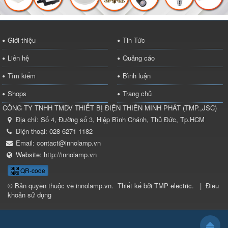
Giới thiệu
Tin Tức
Liên hệ
Quảng cáo
Tìm kiếm
Bình luận
Shops
Trang chủ
CÔNG TY TNHH TMDV THIẾT BỊ ĐIỆN THIÊN MINH PHÁT
(
TMP.,JSC
)
Địa chỉ:
Số 4, Đường số 3, Hiệp Bình Chánh, Thủ Đức, Tp.HCM
Điện thoại:
028 6271 1182
Email:
contact@innolamp.vn
Website:
http://innolamp.vn
QR-code
© Bản quyền thuộc về
innolamp.vn
.
Thiết kế bởi
TMP electric
.
|
Điều
khoản sử dụng