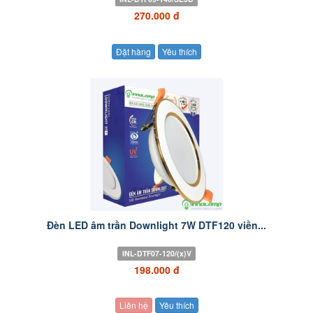
270.000 đ
Đặt hàng
Yêu thích
Đèn LED âm trần Downlight 7W DTF120 viền...
INL-DTF07-120/(x)V
198.000 đ
Liên hệ
Yêu thích