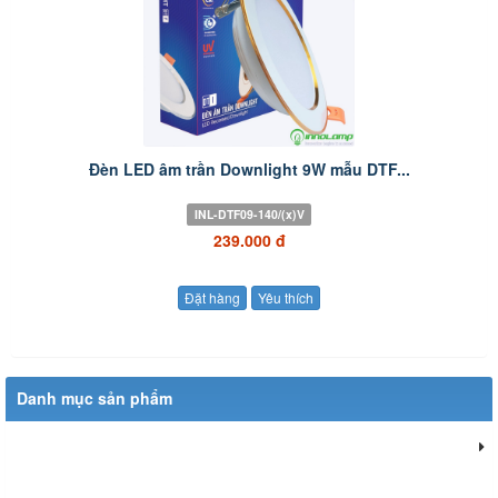
Đèn LED âm trần Downlight 9W mẫu DTF...
INL-DTF09-140/(x)V
239.000 đ
Đặt hàng
Yêu thích
Danh mục sản phẩm
Đèn chiếu sáng dân dụng