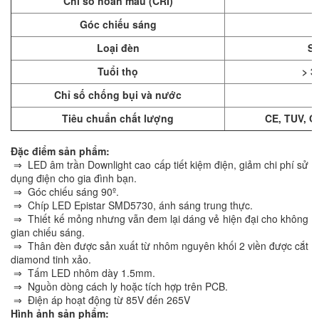
Chỉ số hoàn màu (CRI)
Góc chiếu sáng
Loại đèn
S
Tuổi thọ
> 3
Chỉ số chống bụi và nước
Tiêu chuẩn chất lượng
CE, TUV, Q
Đặc điểm sản phẩm:
⇒ LED âm trần Downlight cao cấp tiết kiệm điện, giảm chi phí sử
dụng điện cho gia đình bạn.
⇒ Góc chiếu sáng 90º.
⇒ Chíp LED Epistar SMD5730, ánh sáng trung thực.
⇒ Thiết kế mỏng nhưng vẫn đem lại dáng vẻ hiện đại cho không
gian chiếu sáng.
⇒ Thân đèn được sản xuất từ nhôm nguyên khối 2 viền được cắt
diamond tinh xảo.
⇒ Tấm LED nhôm dày 1.5mm.
⇒ Nguồn dòng cách ly hoặc tích hợp trên PCB.
⇒ Điện áp hoạt động từ 85V đến 265V
Hình ảnh sản phẩm: