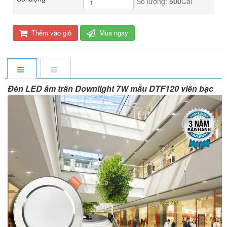
Số lượng:
500
Cái
Thêm vào giỏ
Mua ngay
Đèn LED âm trần Downlight 7W mẫu DTF120 viền bạc