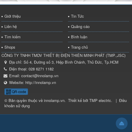
Giới thiệu
Tin Tức
Liên hệ
Quảng cáo
Tìm kiếm
Bình luận
Shops
Trang chủ
CÔNG TY TNHH TMDV THIẾT BỊ ĐIỆN THIÊN MINH PHÁT
(
TMP.,JSC
)
Địa chỉ:
Số 4, Đường số 3, Hiệp Bình Chánh, Thủ Đức, Tp.HCM
Điện thoại:
028 6271 1182
Email:
contact@innolamp.vn
Website:
http://innolamp.vn
QR-code
© Bản quyền thuộc về
innolamp.vn
.
Thiết kế bởi
TMP electric
.
|
Điều
khoản sử dụng