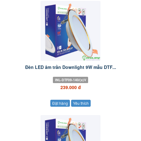
Đèn LED âm trần Downlight 9W mẫu DTF...
INL-DTF09-140/(x)V
239.000 đ
Đặt hàng
Yêu thích