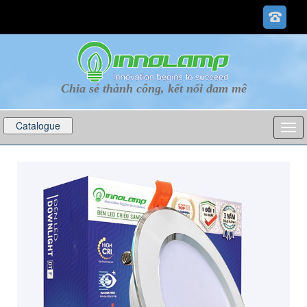
Chia sẻ thành công, kết nối đam mê
Catalogue
p