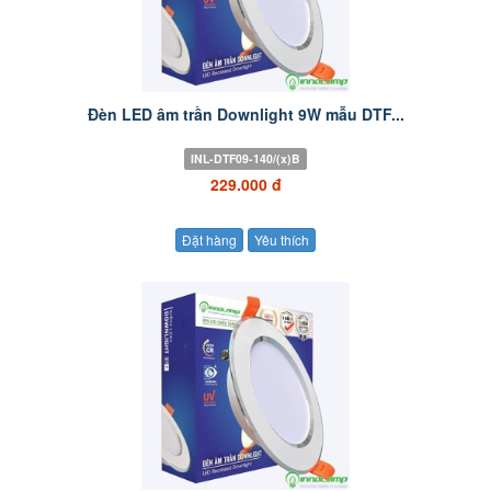
Đèn LED âm trần Downlight 9W mẫu DTF...
INL-DTF09-140/(x)B
229.000 đ
Đặt hàng
Yêu thích