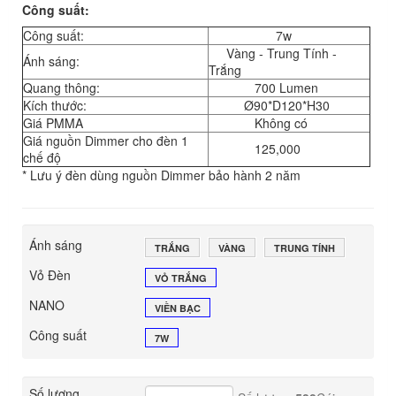
Công suất:
Công suất:
7w
Vàng - Trung Tính -
Ánh sáng:
Trắng
Quang thông:
700 Lumen
Kích thước:
Ø90*D120*H30
Giá PMMA
Không có
Giá nguồn Dimmer cho đèn 1
125,000
chế độ
* Lưu ý đèn dùng nguồn Dimmer bảo hành 2 năm
Ánh sáng
TRẮNG
VÀNG
TRUNG TÍNH
Vỏ Đèn
VỎ TRẮNG
NANO
VIỀN BẠC
Công suất
7W
Số lượng