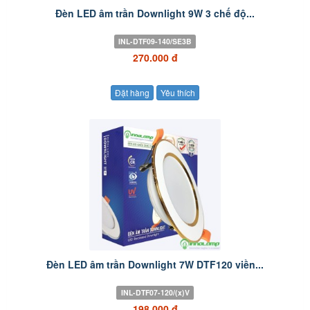
Đèn LED âm trần Downlight 9W 3 chế độ...
INL-DTF09-140/SE3B
270.000 đ
Đặt hàng
Yêu thích
Đèn LED âm trần Downlight 7W DTF120 viền...
INL-DTF07-120/(x)V
198.000 đ