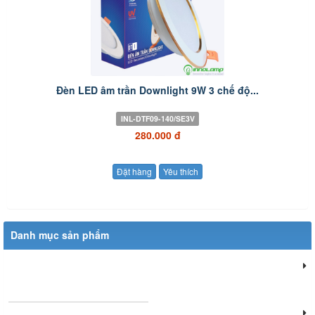
Đèn LED âm trần Downlight 9W 3 chế độ...
INL-DTF09-140/SE3V
280.000 đ
Đặt hàng
Yêu thích
Danh mục sản phẩm
Đèn chiếu sáng dân dụng