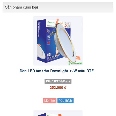
Sản phẩm cùng loại
Đèn LED âm trần Downlight 12W mẫu DTF...
INL-DTF12-140/(x)
253.000 đ
Liên hệ
Yêu thích