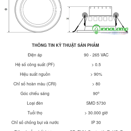
THÔNG TIN KỸ THUẬT SẢN PHẨM
Điện áp
90 - 265 VAC
Hệ số công suất (PF)
> 0.5
Hiệu suất nguồn
> 90%
Chỉ số hoàn màu (CRI)
> 80
o
Góc chiếu sáng
90
Loại đèn
SMD 5730
Tuổi thọ
> 30.000 giờ
Chỉ số chống bụi và nước
IP 30