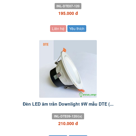
INL-DTE07-120
195.000 đ
Liên hệ
Yêu thích
Đèn LED âm trần Downlight 9W mẫu DTE (...
INL-DTE09-120/(x)
210.000 đ