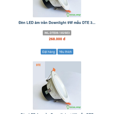
Đèn LED âm trần Downlight 9W mẫu DTE 3...
INL-DTE09-145/SE3
268.000 đ
Đặt hàng
Yêu thích