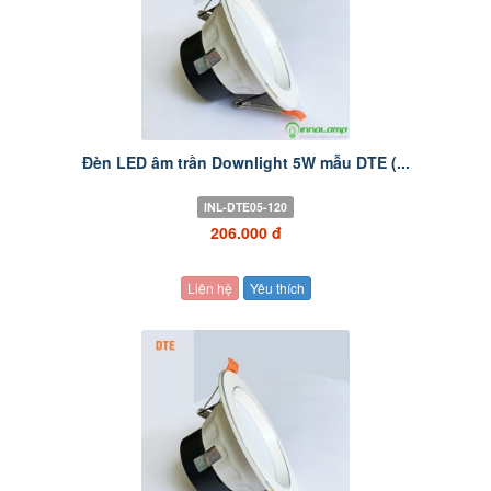
Đèn LED âm trần Downlight 5W mẫu DTE (...
INL-DTE05-120
206.000 đ
Liên hệ
Yêu thích