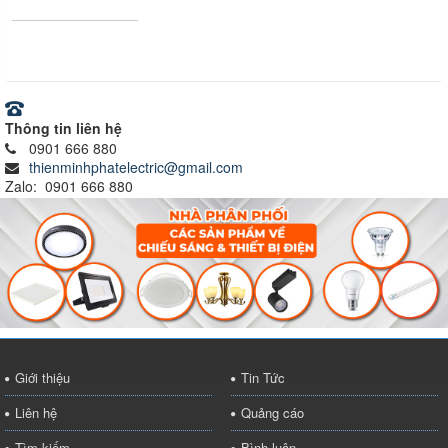
Ray nam châm
Thông tin liên hệ
0901 666 880
thienminhphatelectric@gmail.com
Zalo: 0901 666 880
Giới thiệu
Tin Tức
Liên hệ
Quảng cáo
Tìm kiếm
Bình luận