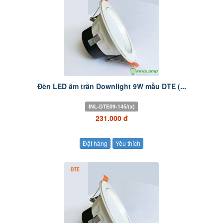
Đèn LED âm trần Downlight 9W mẫu DTE (...
INL-DTE09-145/(x)
231.000 đ
Đặt hàng
Yêu thích