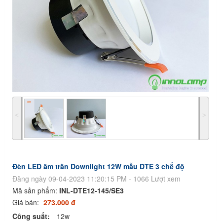
˂
˃
Đèn LED âm trần Downlight 12W mẫu DTE 3 chế độ
Đăng ngày 09-04-2023 11:20:15 PM - 1066 Lượt xem
Mã sản phẩm:
INL-DTE12-145/SE3
Giá bán:
273.000 đ
Công suất:
12w