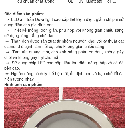
Tiêu chuẩn chất lượng
CE, TUV, Quatest3, RoHS, F
Đặc điểm sản phẩm:
⇒ LED âm trần Downlight cao cấp tiết kiệm điện, giảm chi phí sử
dụng điện cho gia đình bạn.
⇒ Thiết kế mỏng, đơn giản, phù hợp với không gian chiếu sáng
sử dụng tông trắng chủ đạo.
⇒ Thân đèn được sản xuất từ nhôm nguyên khối với kỹ thuật cắt
diamond ở cạnh làm nổi bật cho không gian chiếu sáng.
⇒ Tấm tán quang mới, cho ánh sáng phân bố đều, không gây
chói và không gây hại cho mắt.
⇒ Sử dụng chip LED cao cấp, tiêu thụ điện năng thấp và có độ
bền cao.
⇒ Nguồn dòng cách ly thế hệ mới, ổn định hơn và hạn chế tối đa
hiện tượng nháy.
Hình ảnh sản phẩm: