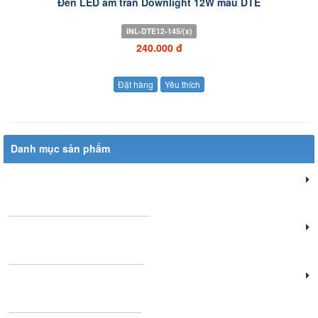
Đèn LED âm trần Downlight 12W mẫu DTE
INL-DTE12-145/(x)
240.000 đ
Đặt hàng
Yêu thích
Danh mục sản phẩm
Đèn chiếu sáng dân dụng
Đèn chiếu sáng cửa hàng
Đèn văn phòng làm việc