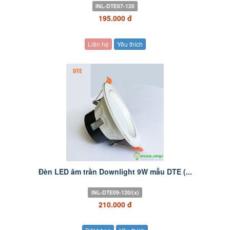
INL-DTE07-120
195.000 đ
Liên hệ
Yêu thích
Đèn LED âm trần Downlight 9W mẫu DTE (...
INL-DTE09-120/(x)
210.000 đ