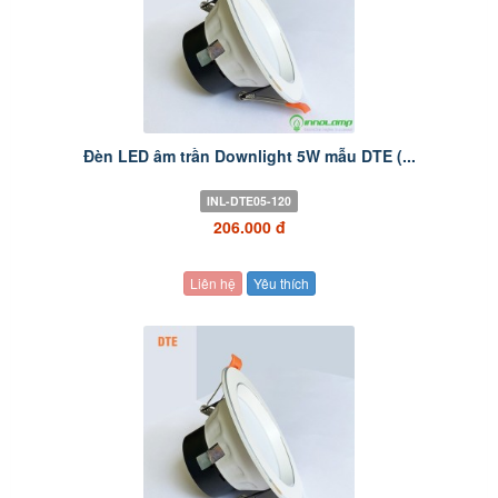
Đèn LED âm trần Downlight 5W mẫu DTE (...
INL-DTE05-120
206.000 đ
Liên hệ
Yêu thích