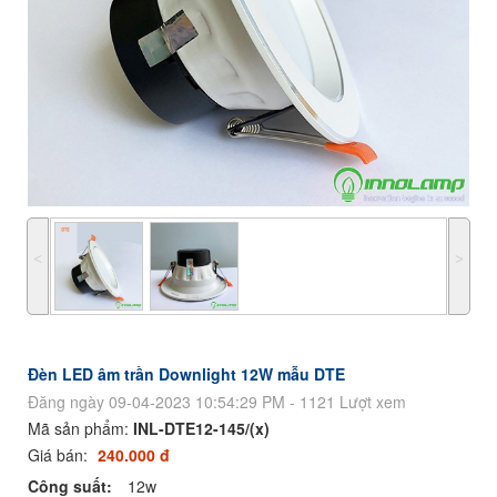
˂
˃
Đèn LED âm trần Downlight 12W mẫu DTE
Đăng ngày 09-04-2023 10:54:29 PM - 1121 Lượt xem
Mã sản phẩm:
INL-DTE12-145/(x)
Giá bán:
240.000 đ
Công suất:
12w