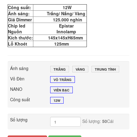
Công suất:
12W
Ánh sáng:
Trắng/ Nắng/ Vàng
Giá Dimmer
125.000 nghìn
Chip led
Epistar
Nguồn
Innolamp
Kích thước:
145x145xH65mm
Lỗ Khoét
125mm
Ánh sáng
TRẮNG
VÀNG
TRUNG TÍNH
Vỏ Đèn
VỎ TRẮNG
NANO
VIỀN BẠC
Công suất
12W
Số lượng
Số lượng:
50
Cái