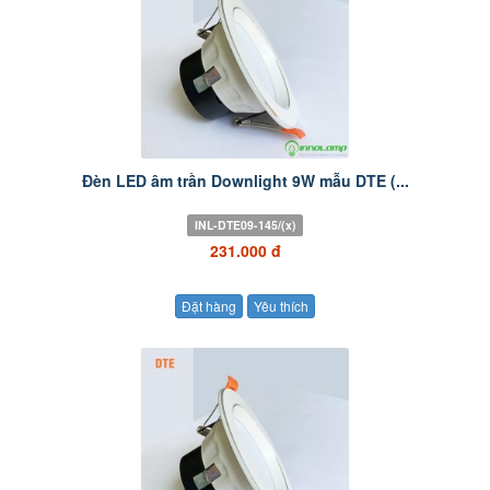
Đèn LED âm trần Downlight 9W mẫu DTE (...
INL-DTE09-145/(x)
231.000 đ
Đặt hàng
Yêu thích