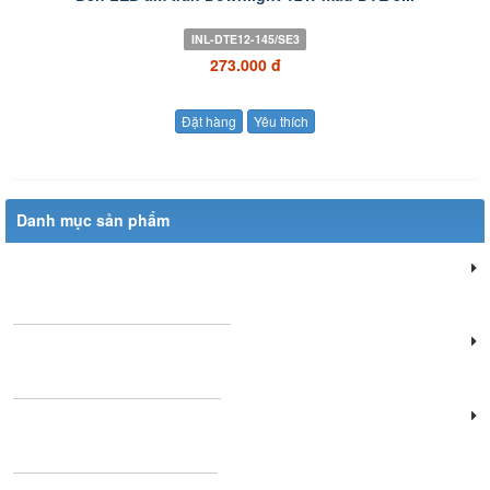
INL-DTE12-145/SE3
273.000 đ
Đặt hàng
Yêu thích
Danh mục sản phẩm
Đèn chiếu sáng dân dụng
Đèn chiếu sáng cửa hàng
Đèn văn phòng làm việc