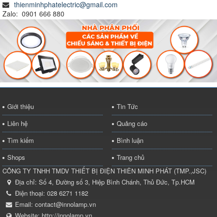
thienminhphatelectric@gmail.com
Zalo: 0901 666 880
Giới thiệu
Tin Tức
Liên hệ
Quảng cáo
Tìm kiếm
Bình luận
Shops
Trang chủ
CÔNG TY TNHH TMDV THIẾT BỊ ĐIỆN THIÊN MINH PHÁT
(
TMP.,JSC
)
Địa chỉ:
Số 4, Đường số 3, Hiệp Bình Chánh, Thủ Đức, Tp.HCM
Điện thoại:
028 6271 1182
Email:
contact@innolamp.vn
Website:
http://innolamp.vn