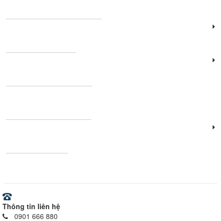
Đèn năng lượng mặt trời
Đèn công nghiệp
Thanh nhôm định hình
Vật tư - Thiết bị điện
Ray nam châm
Thông tin liên hệ
0901 666 880