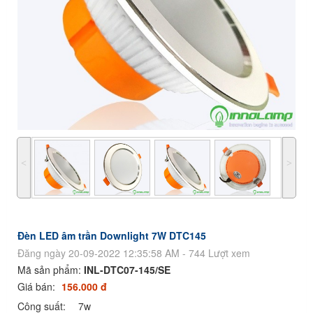
˂
˃
Đèn LED âm trần Downlight 7W DTC145
Đăng ngày 20-09-2022 12:35:58 AM - 744 Lượt xem
Mã sản phẩm:
INL-DTC07-145/SE
Giá bán:
156.000 đ
Công suất:
7w