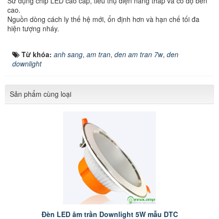
Sử dụng chip LED cao cấp, tiêu thụ điện năng thấp và có độ bền
cao.
Nguồn dòng cách ly thế hệ mới, ổn định hơn và hạn chế tối đa
hiện tượng nháy.
Từ khóa:
anh sang
,
am tran
,
den am tran 7w
,
den
downlight
Sản phẩm cùng loại
Đèn LED âm trần Downlight 5W mẫu DTC