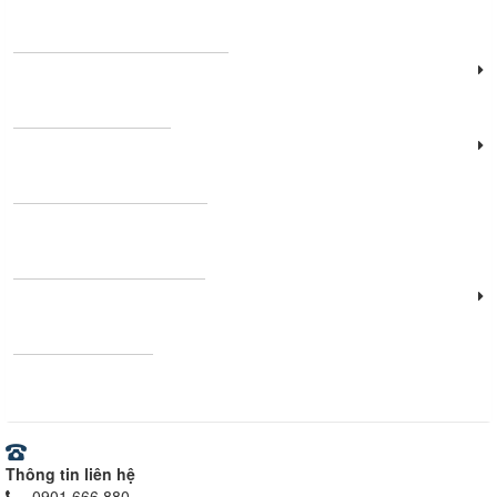
Đèn sân khấu - hội thảo
Đèn năng lượng mặt trời
Đèn công nghiệp
Thanh nhôm định hình
Vật tư - Thiết bị điện
Ray nam châm
Thông tin liên hệ
0901 666 880