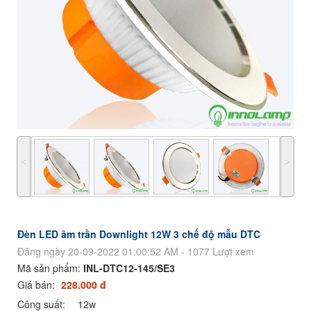
˂
˃
Đèn LED âm trần Downlight 12W 3 chế độ mẫu DTC
Đăng ngày 20-09-2022 01:00:52 AM - 1077 Lượt xem
Mã sản phẩm:
INL-DTC12-145/SE3
Giá bán:
228.000 đ
Công suất:
12w