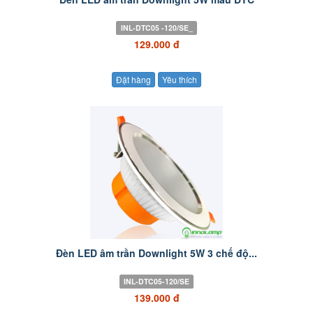
INL-DTC05 -120/SE_
129.000 đ
Đặt hàng
Yêu thích
Đèn LED âm trần Downlight 5W 3 chế độ...
INL-DTC05-120/SE
139.000 đ