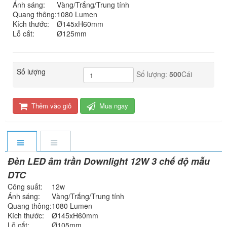
Ánh sáng:
Vàng/Trắng/Trung tính
Quang thông:
1080 Lumen
Kích thước:
Ø145xH60mm
Lỗ cắt:
Ø125mm
Số lượng
Số lượng:
500
Cái
Thêm vào giỏ
Mua ngay
Đèn LED âm trần Downlight 12W 3 chế độ mẫu
DTC
Công suất:
12w
Ánh sáng:
Vàng/Trắng/Trung tính
Quang thông:
1080 Lumen
Kích thước:
Ø145xH60mm
Lỗ cắt:
Ø105mm