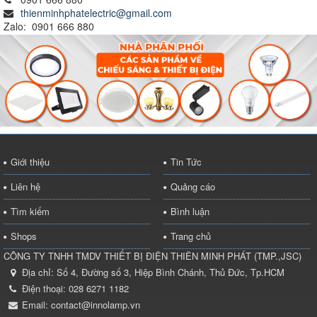
thienminhphatelectric@gmail.com
Zalo: 0901 666 880
Giới thiệu
Tin Tức
Liên hệ
Quảng cáo
Tìm kiếm
Bình luận
Shops
Trang chủ
CÔNG TY TNHH TMDV THIẾT BỊ ĐIỆN THIÊN MINH PHÁT
(
TMP.,JSC
)
Địa chỉ:
Số 4, Đường số 3, Hiệp Bình Chánh, Thủ Đức, Tp.HCM
Điện thoại:
028 6271 1182
Email:
contact@innolamp.vn