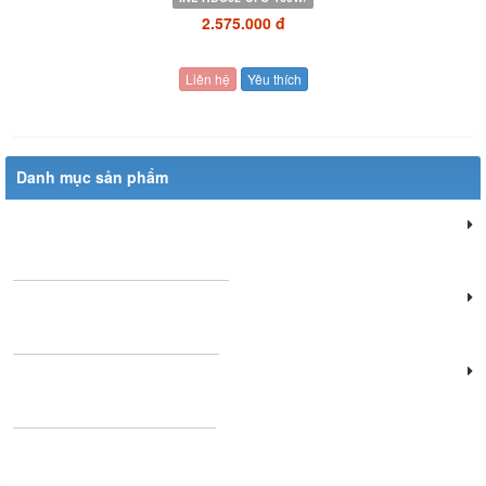
2.575.000 đ
Liên hệ
Yêu thích
Danh mục sản phẩm
Đèn chiếu sáng dân dụng
Đèn chiếu sáng cửa hàng
Đèn văn phòng làm việc
Đèn chùm phòng khách