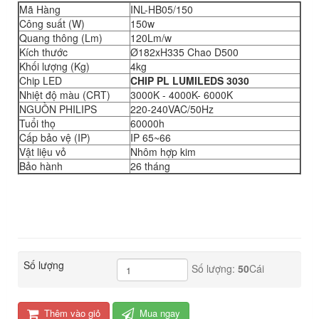
Mã Hàng
INL-HB05/150
Công suất (W)
150w
Quang thông (Lm)
120Lm/w
Kích thước
Ø182xH335 Chao D500
Khối lượng (Kg)
4kg
Chip LED
CHIP PL LUMILEDS 3030
Nhiệt độ màu (CRT)
3000K - 4000K- 6000K
NGUỒN PHILIPS
220-240VAC/50Hz
Tuổi thọ
60000h
Cấp bảo vệ (IP)
IP 65~66
Vật liệu vỏ
Nhôm hợp kim
Bảo hành
26 tháng
Số lượng
Số lượng:
50
Cái
Thêm vào giỏ
Mua ngay