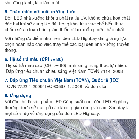
kho đông lạnh, kho làm mát
5. Thân thiện với môi trường hơn
Đèn LED nhà xưởng không phát ra tia UV, không chứa hoá chất
độc hại khi sử dụng lắp đặt trong kho, khu vực chế biến thực
phẩm sẽ an toàn hơn, giảm thiểu rủi ro xuống mức thấp nhất.
Với những ưu điểm như trên, đèn LED Highbay đang là sự lựa
chọn hoàn hảo cho việc thay thế các loại đèn nhà xưởng truyền
thống.
6. Hệ số trả màu (CRI >= 80)
Hệ số trả màu cao (CRI >= 80), ánh sáng trung thực tự nhiên.
Đáp ứng tiêu chuẩn chiếu sáng Việt Nam TCVN 7114: 2008
7. Đáp ứng Tiêu chuẩn Việt Nam (TCVN), Quốc tế (IEC)
TCVN 7722-1:2009/ IEC 60598-1: 2008: về đèn điện
8. Ứng dụng
Với đặc thù là sản phẩm LED Công suất cao, đèn LED Highbay
thường được sử dụng ở các không gian rộng và cao. Sau đây là
một số ví dụ về ứng dụng của đèn LED Highbay: