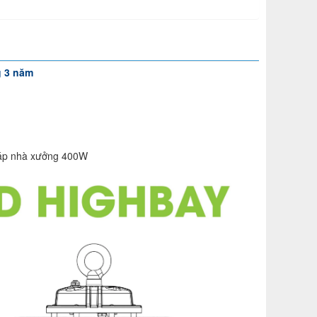
g 3 năm
 áp nhà xưởng 400W