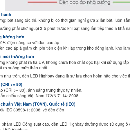
n hành
: bật sáng tức thì, không bị có thời gian nghỉ giữa 2 lần bật, luôn s
ưởng phải chờ nguội 3-5 phút trước khi bật sáng lần tiếp theo à khả n
ng lượng hơn
-60% điện năng so với đèn cao áp
đèn cao áp à giảm chi phí tiền điện khi lắp trong kho đông lạnh, kho là
ới môi trường hơn
g không phát ra tia UV, không chứa hoá chất độc hại khi sử dụng lắp 
ủi ro xuống mức thấp nhất.
m như trên, đèn LED Highbay đang là sự lựa chọn hoàn hảo cho việc t
 (CRI >= 80)
o (CRI >= 80), ánh sáng trung thực tự nhiên.
uẩn chiếu sáng Việt Nam TCVN 7114: 2008
 chuẩn Việt Nam (TCVN), Quốc tế (IEC)
/ IEC 60598-1: 2008: về đèn điện
ản phẩm LED Công suất cao, đèn LED Highbay thường được sử dụng ở cá
n LED Highbay: