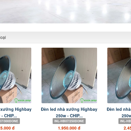
oại
 xưởng Highbay
Đèn led nhà xưởng Highbay
Đèn led nh
- CHIP...
250w - CHIP...
250w
07/300DONE
INL-HB07/250DONE
INL-H
25.000 đ
1.950.000 đ
2.4