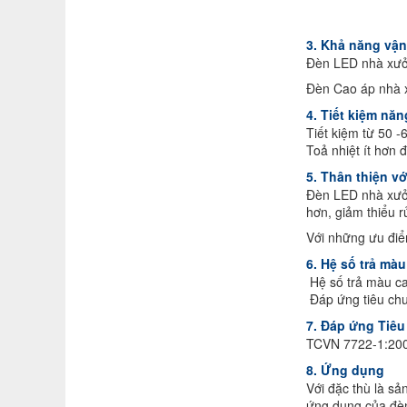
3. Khả năng vậ
Đèn LED nhà xưởng
Đèn Cao áp nhà x
4. Tiết kiệm nă
Tiết kiệm từ 50 
Toả nhiệt ít hơn 
5. Thân thiện v
Đèn LED nhà xưởn
hơn, giảm thiểu r
Với những ưu điể
6. Hệ số trả màu
Hệ số trả màu ca
Đáp ứng tiêu ch
7. Đáp ứng Tiêu
TCVN 7722-1:2009
8. Ứng dụng
Với đặc thù là s
ứng dụng của đè