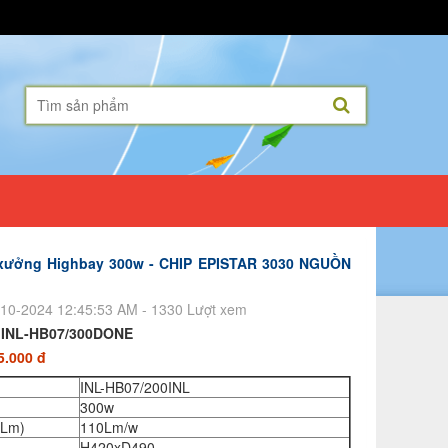
 xưởng Highbay 300w - CHIP EPISTAR 3030 NGUỒN
10-2024 12:45:53 AM - 1330 Lượt xem
:
INL-HB07/300DONE
5.000 đ
INL-HB07/200INL
300w
(Lm)
110Lm/w
H420xD490