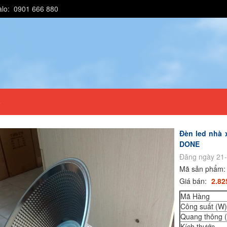
alo: 0901 666 880
e
Đèn led nhà
DONE
Đăng ngày 21-
Mã sản phẩm
Giá bán:
2.82
Mã Hàng
Công suất (W)
Quang thông 
Kích thước