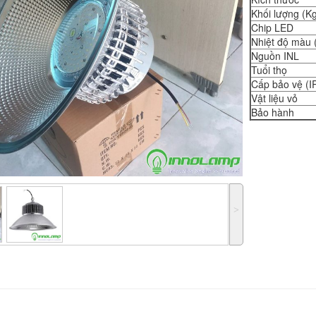
Khối lượng (K
Chip LED
Nhiệt độ màu
Nguồn INL
Tuổi thọ
Cấp bảo vệ (I
Vật liệu vỏ
Bảo hành
˃