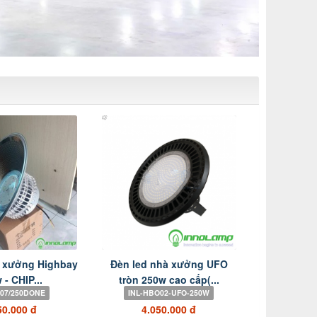
à xưởng Highbay
Đèn led nhà xưởng UFO
 - CHIP...
tròn 250w cao cấp(...
B07/250DONE
INL-HBO02-UFO-250W
50.000 đ
4.050.000 đ