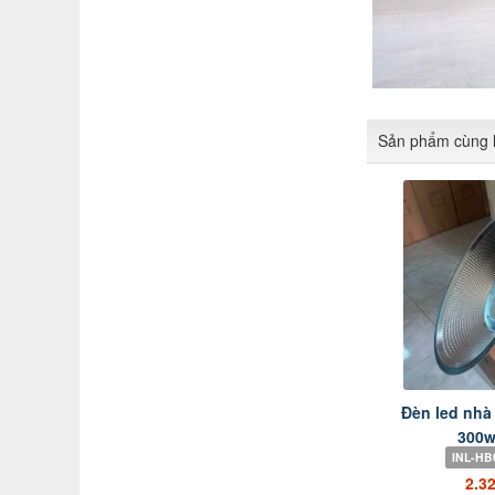
Sản phẩm cùng l
Đèn led nhà
300w 
INL-HB
2.3