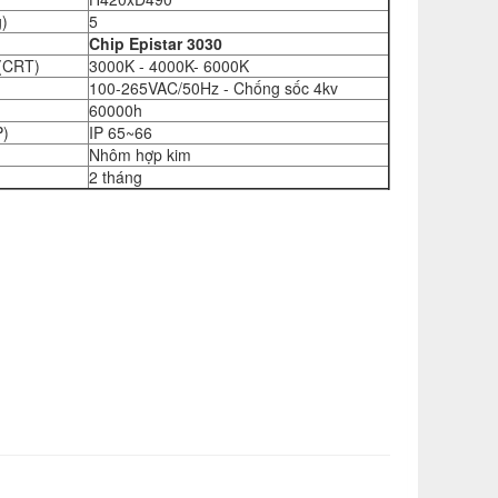
g)
5
Chip Epistar 3030
 (CRT)
3000K - 4000K- 6000K
100-265VAC/50Hz - Chống sốc 4kv
60000h
P)
IP 65~66
Nhôm hợp kim
2 tháng