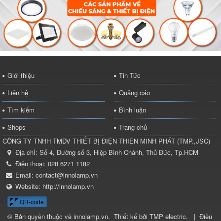
Giới thiệu
Tin Tức
Liên hệ
Quảng cáo
Tìm kiếm
Bình luận
Shops
Trang chủ
CÔNG TY TNHH TMDV THIẾT BỊ ĐIỆN THIÊN MINH PHÁT
(
TMP.,JSC
)
Địa chỉ:
Số 4, Đường số 3, Hiệp Bình Chánh, Thủ Đức, Tp.HCM
Điện thoại:
028 6271 1182
Email:
contact@innolamp.vn
Website:
http://innolamp.vn
QR-code
© Bản quyền thuộc về
innolamp.vn
.
Thiết kế bởi
TMP electric
.
|
Điều