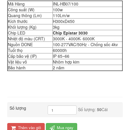
Mã Hàng
INL-HB07/100
Công suất (W)
100w
Quang thông (Lm)
110Lm/w
Kích thước
H300xD450
Khối lượng (Kg)
3kg
Chip LED
Chip Epistar 3030
Nhiệt độ màu (CRT)
3000K - 4000K- 6000K
Nguồn DONE
100-277VAC/50Hz - Chống sốc 4kv
Tuổi thọ
60000h
Cấp bảo vệ (IP)
IP 65~66
Vật liệu vỏ
Nhôm hợp kim
Bảo hành
2 năm
Số lượng
Số lượng:
50
Cái
Thêm vào giỏ
Mua ngay