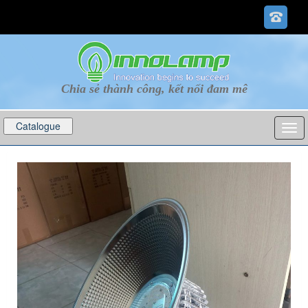
Chia sẻ thành công, kết nối đam mê
Catalogue
p