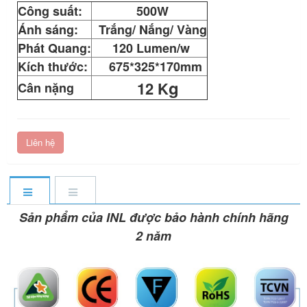
Công suất:
500W
Ánh sáng:
Trắng/ Nắng/ Vàng
Phát Quang:
120 Lumen/w
Kích thước:
675*325*170mm
g
12 K
Cân nặng
Liên hệ
Sản phẩm của INL được bảo hành chính hãng
2 năm