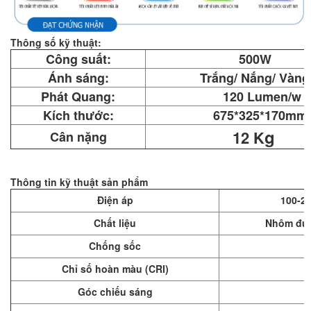
Thông số kỹ thuật:
Công suất:
500W
Ánh sáng:
Trắng/ Nắng/ Vàng
Phát Quang:
120 Lumen/w
Kích thước:
675*325*170mm
g
12
K
Cân nặng
Thông tin kỹ thuật sản phẩm
Điện áp
100-2
Chất liệu
Nhôm đúc
Chống sốc
Chỉ số hoàn màu (CRI)
Góc chiếu sáng