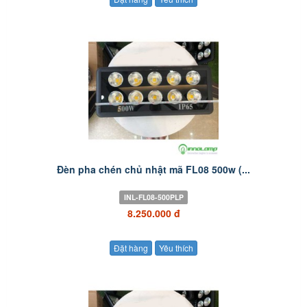
Đèn pha chén chủ nhật mã FL08 500w (...
INL-FL08-500PLP
8.250.000 đ
Đặt hàng
Yêu thích