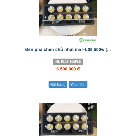
Đèn pha chén chủ nhật mã FL08 500w (...
INL-FL08-500PLD
6.500.000 đ
Đặt hàng
Yêu thích