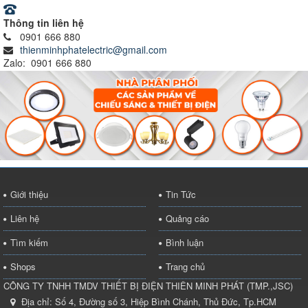
Thông tin liên hệ
0901 666 880
thienminhphatelectric@gmail.com
Zalo: 0901 666 880
Giới thiệu
Tin Tức
Liên hệ
Quảng cáo
Tìm kiếm
Bình luận
Shops
Trang chủ
CÔNG TY TNHH TMDV THIẾT BỊ ĐIỆN THIÊN MINH PHÁT
(
TMP.,JSC
)
Địa chỉ:
Số 4, Đường số 3, Hiệp Bình Chánh, Thủ Đức, Tp.HCM