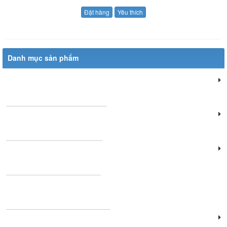
Đặt hàng
Yêu thích
Danh mục sản phẩm
Đèn chiếu sáng dân dụng
Đèn chiếu sáng cửa hàng
Đèn văn phòng làm việc
Đèn chùm phòng khách
Đèn chiếu sáng cảnh quan