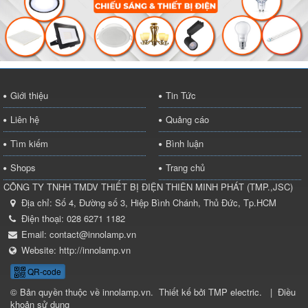
Giới thiệu
Tin Tức
Liên hệ
Quảng cáo
Tìm kiếm
Bình luận
Shops
Trang chủ
CÔNG TY TNHH TMDV THIẾT BỊ ĐIỆN THIÊN MINH PHÁT
(
TMP.,JSC
)
Địa chỉ:
Số 4, Đường số 3, Hiệp Bình Chánh, Thủ Đức, Tp.HCM
Điện thoại:
028 6271 1182
Email:
contact@innolamp.vn
Website:
http://innolamp.vn
QR-code
© Bản quyền thuộc về
innolamp.vn
.
Thiết kế bởi
TMP electric
.
|
Điều
khoản sử dụng