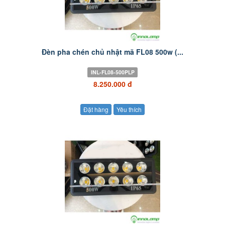
Đèn pha chén chủ nhật mã FL08 500w (...
INL-FL08-500PLP
8.250.000 đ
Đặt hàng
Yêu thích