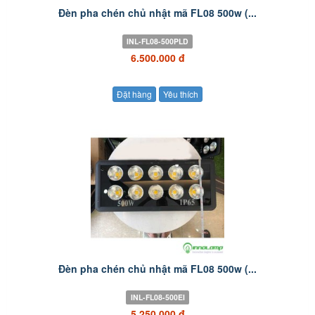
Đèn pha chén chủ nhật mã FL08 500w (...
INL-FL08-500PLD
6.500.000 đ
Đặt hàng
Yêu thích
Đèn pha chén chủ nhật mã FL08 500w (...
INL-FL08-500EI
5.250.000 đ