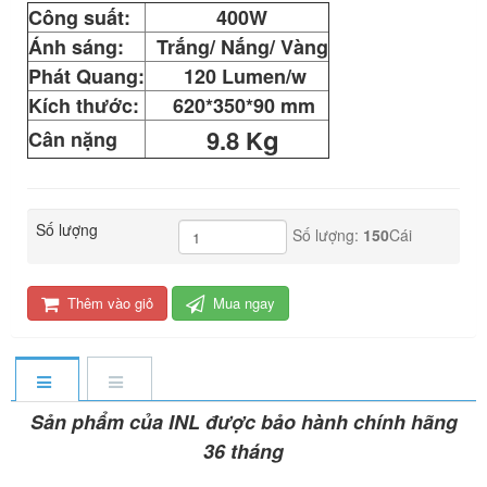
Công suất:
400W
Ánh sáng:
Trắng/ Nắng/ Vàng
Phát Quang:
120 Lumen/w
Kích thước:
620*350*90 mm
g
9.8 K
Cân nặng
Số lượng
Số lượng:
150
Cái
Thêm vào giỏ
Mua ngay
Sản phẩm của INL được bảo hành chính hãng
36 tháng