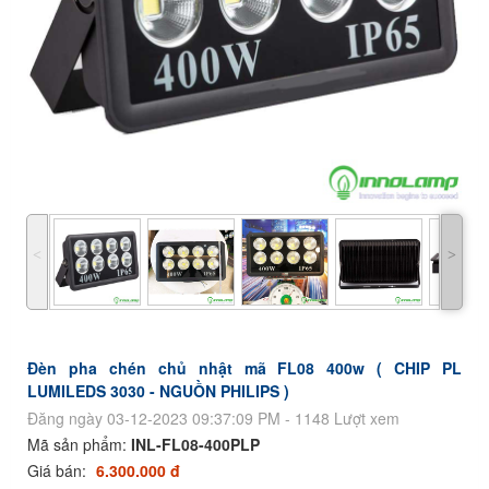
˂
˃
Đèn pha chén chủ nhật mã FL08 400w ( CHIP PL
LUMILEDS 3030 - NGUỒN PHILIPS )
Đăng ngày 03-12-2023 09:37:09 PM - 1148 Lượt xem
Mã sản phẩm:
INL-FL08-400PLP
Giá bán:
6.300.000 đ