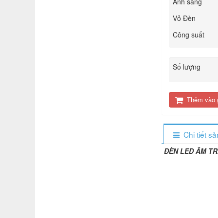
Ánh sáng
Vỏ Đèn
Công suất
Số lượng
Thêm vào 
Chi tiết s
ĐÈN LED ÂM TR