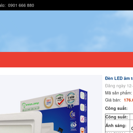
alo: 0901 666 880
e
Đèn LED âm 
Đăng ngày 12-
Mã sản phẩm
Giá bán:
176.
Công suất:
Công suất:
T
Ánh sáng:
C