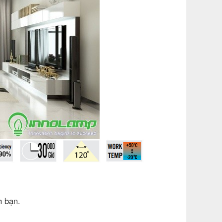
h bạn.