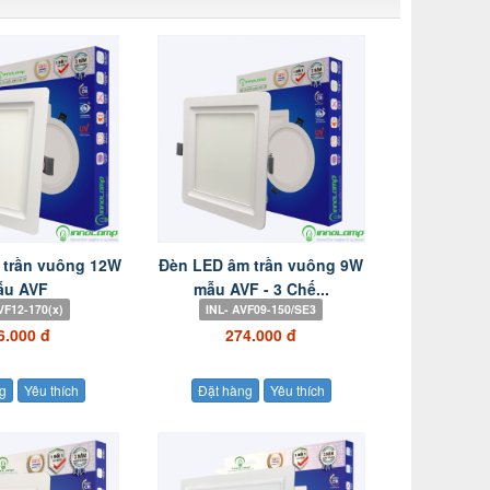
 trần vuông 12W
Đèn LED âm trần vuông 9W
ẫu AVF
mẫu AVF - 3 Chế...
VF12-170(x)
INL- AVF09-150/SE3
6.000 đ
274.000 đ
g
Yêu thích
Đặt hàng
Yêu thích