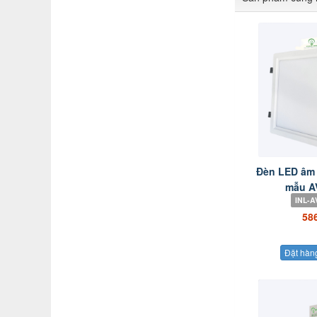
Đèn LED âm 
mẫu AV
INL-A
58
Đặt hàn