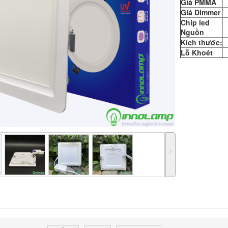
Gíá PMMA
Giá Dimmer
Chip led
Nguồn
Kích thước:
Lỗ Khoét
˃