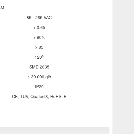
ẨM
85 - 265 VAC
> 0.65
> 90%
> 85
o
120
SMD 2835
> 30.000 giờ
IP20
CE, TUV, Quatest3, RoHS, F