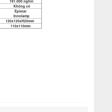
191.000 nghìn
Không có
Epistar
Innolamp
120x120xH20mm
110x110mm