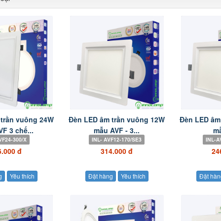
trần vuông 24W
Đèn LED âm trần vuông 12W
Đèn LED âm
F 3 chế...
mẫu AVF - 3...
m
VF24-300/X
INL- AVF12-170/SE3
INL-A
6.000 đ
314.000 đ
24
g
Yêu thích
Đặt hàng
Yêu thích
Đặt hàn