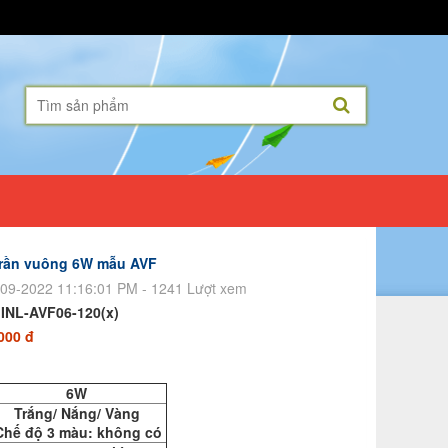
trần vuông 6W mẫu AVF
09-2022 11:16:01 PM - 1241 Lượt xem
:
INL-AVF06-120(x)
000 đ
6W
rắng/ Nắng/ Vàng
hế độ 3 màu: không có