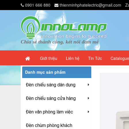
0901 666 880
thienminhphatelectric@gmail.com
Z
Chia sẻ thành công, kết nối đam mê
Giới thiệu
Liên hệ
Tin Tức
Catalogu
Danh mục sản phẩm
Đèn chiếu sáng dân dụng
Đèn chiếu sáng cửa hàng
Đèn văn phòng làm việc
Đèn chùm phòng khách