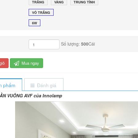
TRẮNG
VÀNG
TRUNG TÍNH
VỎ TRẮNG
6W
Số lượng:
500
Cái
giỏ
Mua ngay
ản phẩm
Đánh giá
ẦN VUÔNG AVF của Innolamp