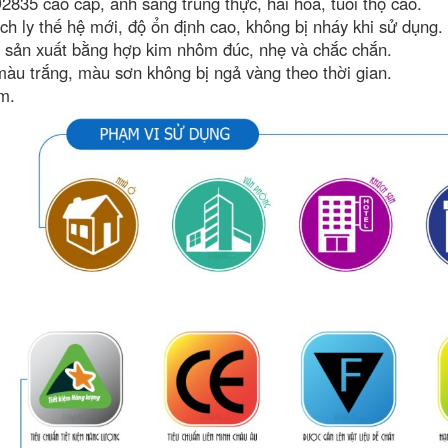
35 cao cấp, ánh sáng trung thực, hài hòa, tuổi thọ cao.
h ly thế hệ mới, độ ổn định cao, không bị nháy khi sử dụng.
 sản xuất bằng hợp kim nhôm đúc, nhẹ và chắc chắn.
màu trắng, màu sơn không bị ngả vàng theo thời gian.
m.