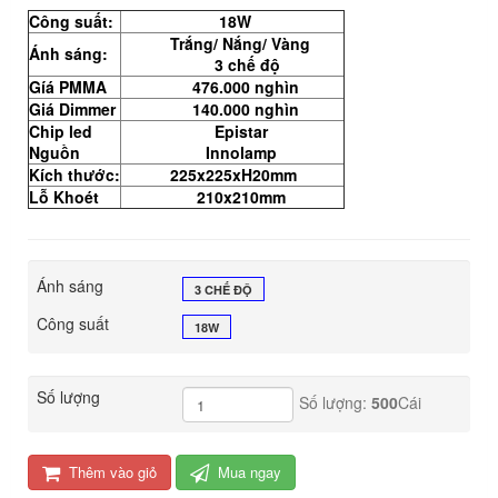
Công suất:
18W
Trắng/ Nắng/ Vàng
Ánh sáng:
3 chế độ
Gíá PMMA
476.000 nghìn
Giá Dimmer
140.000 nghìn
Chip led
Epistar
Nguồn
Innolamp
Kích thước:
225x225xH20mm
Lỗ Khoét
210x210mm
Ánh sáng
3 CHẾ ĐỘ
Công suất
18W
Số lượng
Số lượng:
500
Cái
Thêm vào giỏ
Mua ngay