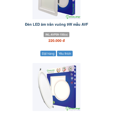
Đèn LED âm trần vuông 9W mẫu AVF
INL-AVF09-150(x)
220.000 đ
Đặt hàng
Yêu thích