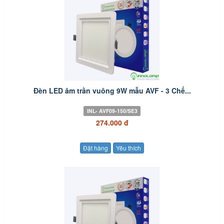
Đèn LED âm trần vuông 9W mẫu AVF - 3 Chế...
INL- AVF09-150/SE3
274.000 đ
Đặt hàng
Yêu thích