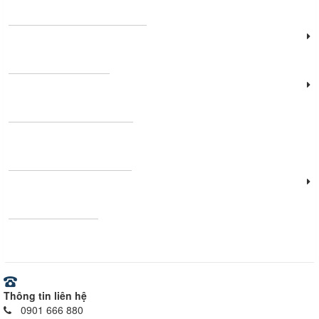
Đèn năng lượng mặt trời
Đèn công nghiệp
Thanh nhôm định hình
Vật tư - Thiết bị điện
Ray nam châm
Thông tin liên hệ
0901 666 880