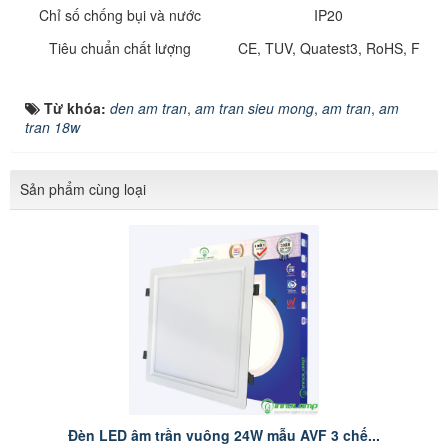
Chỉ số chống bụi và nước
IP20
Tiêu chuẩn chất lượng
CE, TUV, Quatest3, RoHS, F
Từ khóa:
den am tran
,
am tran sieu mong
,
am tran
,
am
tran 18w
Sản phẩm cùng loại
Đèn LED âm trần vuông 24W mẫu AVF 3 chế...