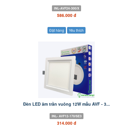
INL-AVF24-300/X
586.000 đ
Đặt hàng
Yêu thích
Đèn LED âm trần vuông 12W mẫu AVF - 3...
INL- AVF12-170/SE3
314.000 đ