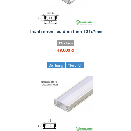
Thanh nhôm led định hình T24x7mm
T24x7mm
48.000 đ
Đặt hàng
Yêu thích