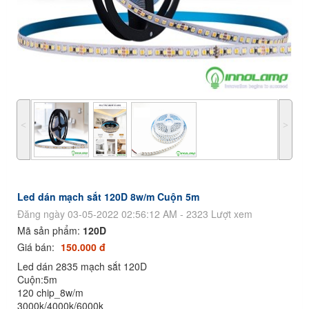
˂
˃
Led dán mạch sắt 120D 8w/m Cuộn 5m
Đăng ngày 03-05-2022 02:56:12 AM - 2323 Lượt xem
Mã sản phẩm:
120D
Giá bán:
150.000 đ
Led dán 2835 mạch sắt 120D
Cuộn:5m
120 chip_8w/m
3000k/4000k/6000k