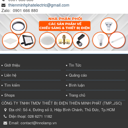
thienminhphatelectric@gmail.com
Zalo: 0901 666 880
Giới thiệu
Tin Tức
Liên hệ
Quảng cáo
Tìm kiếm
Bình luận
Shops
Trang chủ
CÔNG TY TNHH TMDV THIẾT BỊ ĐIỆN THIÊN MINH PHÁT
(
TMP.,JSC
)
Địa chỉ:
Số 4, Đường số 3, Hiệp Bình Chánh, Thủ Đức, Tp.HCM
Điện thoại:
028 6271 1182
Email:
contact@innolamp.vn