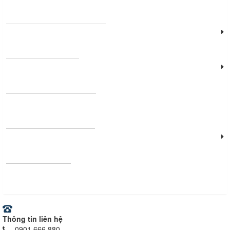
Đèn sân khấu - hội thảo
Đèn năng lượng mặt trời
Đèn công nghiệp
Thanh nhôm định hình
Vật tư - Thiết bị điện
Ray nam châm
Thông tin liên hệ
0901 666 880