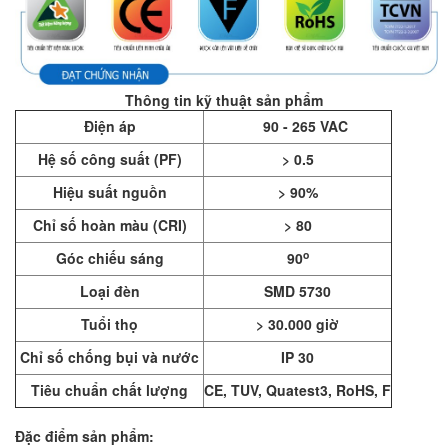
Thông tin kỹ thuật sản phẩm
Điện áp
90 - 265 VAC
Hệ số công suất (PF)
> 0.5
Hiệu suất nguồn
> 90%
Chỉ số hoàn màu (CRI)
> 80
o
Góc chiếu sáng
90
Loại đèn
SMD 5730
Tuổi thọ
> 30.000 giờ
Chỉ số chống bụi và nước
IP 30
Tiêu chuẩn chất lượng
CE, TUV, Quatest3, RoHS, F
Đặc điểm sản phẩm: