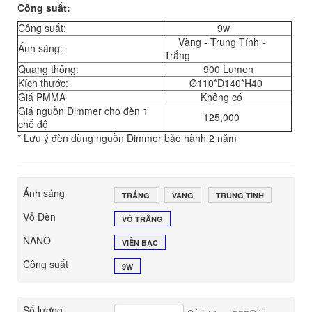
Công suất:
Công suất:
9w
Vàng - Trung Tính -
Ánh sáng:
Trắng
Quang thông:
900 Lumen
Kích thước:
Ø110*D140*H40
Giá PMMA
Không có
Giá nguồn Dimmer cho đèn 1
125,000
chế độ
* Lưu ý đèn dùng nguồn Dimmer bảo hành 2 năm
Ánh sáng
TRẮNG
VÀNG
TRUNG TÍNH
Vỏ Đèn
VỎ TRẮNG
NANO
VIỀN BẠC
Công suất
9W
Số lượng