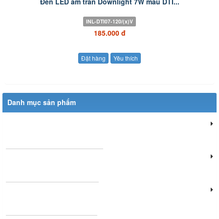
Đèn LED âm trần Downlight 7W mẫu DTI...
INL-DTI07-120/(x)V
185.000 đ
Đặt hàng
Yêu thích
Danh mục sản phẩm
Đèn chiếu sáng dân dụng
Đèn chiếu sáng cửa hàng
Đèn văn phòng làm việc