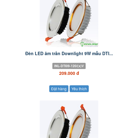
Đèn LED âm trần Downlight 9W mẫu DTI...
INL-DTI09-120/(x)V
209.000 đ
Đặt hàng
Yêu thích