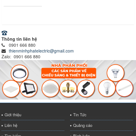
Ray nam châm
Thông tin liên hệ
0901 666 880
thienminhphatelectric@gmail.com
Zalo: 0901 666 880
Giới thiệu
Tin Tức
Liên hệ
Quảng cáo
Tìm kiếm
Bình luận