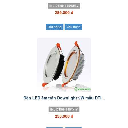
INL-DTI09-145/SE3V
289.000 đ
Đặt hàng
Yêu thích
Đèn LED âm trần Downlight 9W mẫu DTI...
INL-DTI09-145/(x)V
255.000 đ