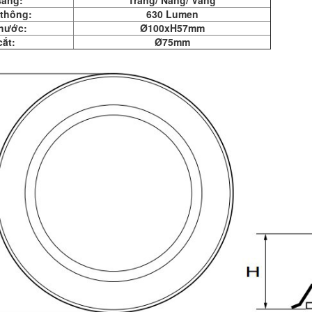
sáng:
Trắng/ Nắng/ Vàng
thông:
630 Lumen
thước:
Ø100xH57mm
cắt:
Ø75mm