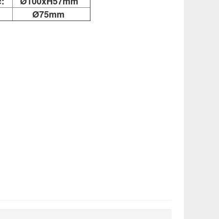
:
Ø100xH57mm
Ø75mm