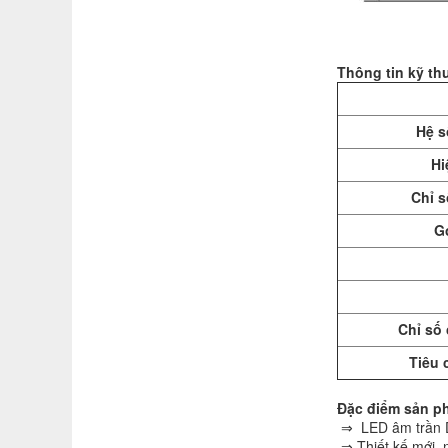
Thông tin kỹ th
Hệ s
Hi
Chỉ s
G
Chỉ số
Tiêu 
Đặc điểm sản p
⇒ LED âm trần Do
⇒ Thiết kế mới, n