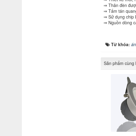
⇒ Thân đèn được
⇒ Tấm tán quang 
⇒ Sử dụng chip L
⇒ Nguồn dòng các
Từ khóa:
án
Sản phẩm cùng l