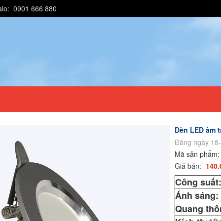
alo: 0901 666 880
e
Đèn LED âm t
Đăng ngày 18-
Mã sản phẩm
Giá bán:
140.
Công suất
Ánh sáng:
Quang thô