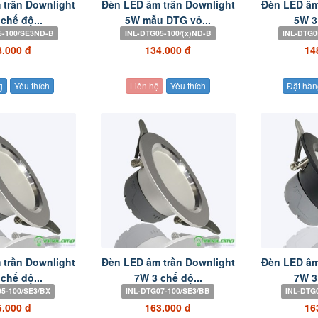
 trần Downlight
Đèn LED âm trần Downlight
Đèn LED âm
chế độ...
5W mẫu DTG vỏ...
5W 3 
5-100/SE3ND-B
INL-DTG05-100/(x)ND-B
INL-DTG0
8.000 đ
134.000 đ
14
g
Yêu thích
Liên hệ
Yêu thích
Đặt hàn
 trần Downlight
Đèn LED âm trần Downlight
Đèn LED âm
chế độ...
7W 3 chế độ...
7W 3 
5-100/SE3/BX
INL-DTG07-100/SE3/BB
INL-DTG
5.000 đ
163.000 đ
16