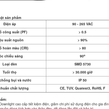
uật sản phẩm
Điện áp
90 - 265 VAC
ố công suất (PF)
> 0.5
ệu suất nguồn
> 90%
ố hoàn màu (CRI)
> 80
o
óc chiếu sáng
90
Loại đèn
SMD 5730
Tuổi thọ
> 30.000 giờ
 chống bụi và nước
IP 50
chuẩn chất lượng
CE, TUV, Quatest3, RoHS, F
hẩm:
wnlight cao cấp tiết kiệm điện, giảm chi phí sử dụng điện cho gia đìn
guồn dòng tích hợp vào thân đèn, dễ dàng lắp đặt và bảo trì.