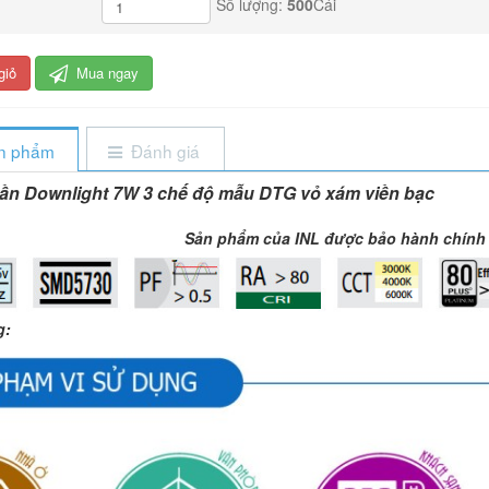
Số lượng:
500
Cái
giỏ
Mua ngay
ản phẩm
Đánh giá
ần Downlight 7W 3 chế độ mẫu DTG vỏ xám viền bạc
Sản phẩm của INL được bảo hành chính
g: