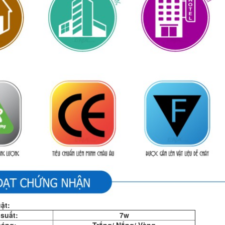
ật:
suất:
7w