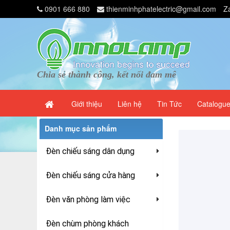
0901 666 880
thienminhphatelectric@gmail.com
Z
Chia sẻ thành công, kết nối đam mê
Giới thiệu
Liên hệ
Tin Tức
Catalogu
Danh mục sản phẩm
Đèn chiếu sáng dân dụng
Đèn chiếu sáng cửa hàng
Đèn văn phòng làm việc
Đèn chùm phòng khách