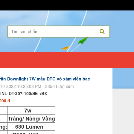
rần Downlight 7W mẫu DTG vỏ xám viền bạc
10-2022 10:25:08 PM - 3350 Lượt xem
:
INL-DTG07-100/SE_/BX
000 đ
:
7w
Trắng/ Nắng/ Vàng
ng:
630 Lumen