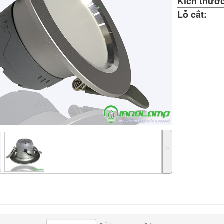
Kích thước
Lỗ cắt:
˃