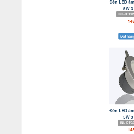
Đèn LED âm
5W 3 
INL-DTG0
14
Đặt hàn
Đèn LED âm
5W 3 
INL-DTG0
14