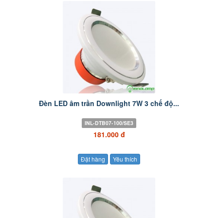
Đèn LED âm trần Downlight 7W 3 chế độ...
INL-DTB07-100/SE3
181.000 đ
Đặt hàng
Yêu thích