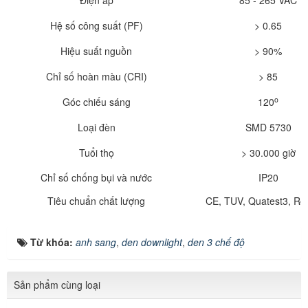
Điện áp
85 - 265 VAC
Hệ số công suất (PF)
> 0.65
Hiệu suất nguồn
> 90%
Chỉ số hoàn màu (CRI)
> 85
o
Góc chiếu sáng
120
Loại đèn
SMD 5730
Tuổi thọ
> 30.000 giờ
Chỉ số chống bụi và nước
IP20
Tiêu chuẩn chất lượng
CE, TUV, Quatest3, Ro
Từ khóa:
anh sang
,
den downlight
,
den 3 chế độ
Sản phẩm cùng loại