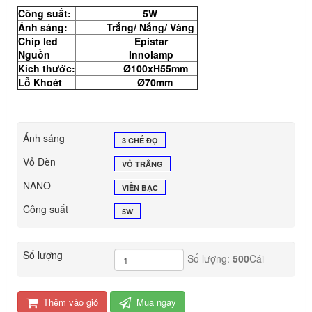
Công suất:
5W
Ánh sáng:
Trắng/ Nắng/ Vàng
Chip led
Epistar
Nguồn
Innolamp
Kích thước:
Ø100xH55mm
Lỗ Khoét
Ø70mm
Ánh sáng
3 CHẾ ĐỘ
Vỏ Đèn
VỎ TRẮNG
NANO
VIỀN BẠC
Công suất
5W
Số lượng
Số lượng:
500
Cái
Thêm vào giỏ
Mua ngay