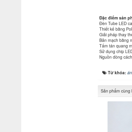
Đặc điểm sản p
Đèn Tube LED cao 
Thiết kế bằng Po
Giải pháp thay t
Bản mạch bằng nh
Tấm tán quang mớ
Sử dụng chip LED
Nguồn dòng cách 
Từ khóa:
án
Sản phẩm cùng l