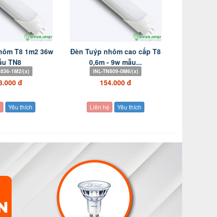
hôm T8 1m2 36w
Đèn Tuýp nhôm cao cấp T8
ẫu TN8
0,6m - 9w mẫu...
836-1M2/(x)
INL-TN809-0M6/(x)
8.000 đ
154.000 đ
ệ
Yêu thích
Liên hệ
Yêu thích