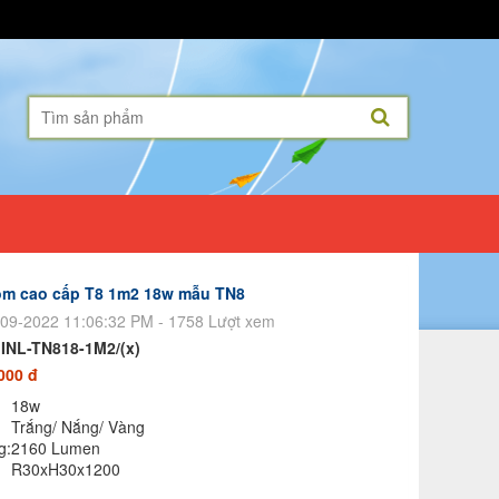
ôm cao cấp T8 1m2 18w mẫu TN8
09-2022 11:06:32 PM - 1758 Lượt xem
:
INL-TN818-1M2/(x)
000 đ
18w
Trắng/ Nắng/ Vàng
g:
2160 Lumen
R30xH30x1200