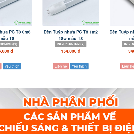
hựa PC T8 0m6
Đèn Tuýp nhựa PC T8 1m2
Đèn Tuýp n
mẫu T8
18w mẫu T8
m
809-0M6/(x)
INL-TP818-1M2/(x)
INL-TN
6.000 đ
154.000 đ
34
Yêu thích
Liên hệ
Yêu thích
Liên h