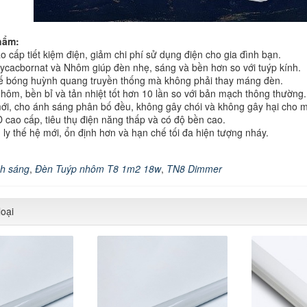
hẩm:
cấp tiết kiệm điện, giảm chi phí sử dụng điện cho gia đình bạn.
lycacbornat và Nhôm giúp đèn nhẹ, sáng và bền hơn so với tuýp kính.
hế bóng huỳnh quang truyền thống mà không phải thay máng đèn.
ôm, bền bỉ và tản nhiệt tốt hơn 10 lần so với bản mạch thông thường.
i, cho ánh sáng phân bố đều, không gây chói và không gây hại cho m
 cao cấp, tiêu thụ điện năng thấp và có độ bền cao.
ly thế hệ mới, ổn định hơn và hạn chế tối đa hiện tượng nháy.
h sáng
,
Đèn Tuýp nhôm T8 1m2 18w
,
TN8 Dimmer
oại