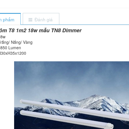
ản phẩm
Đánh giá
hôm T8 1m2 18w mẫu TN8 Dimmer
18w
Trắng/ Nắng/ Vàng
1850 Lumen
R30xH35x1200