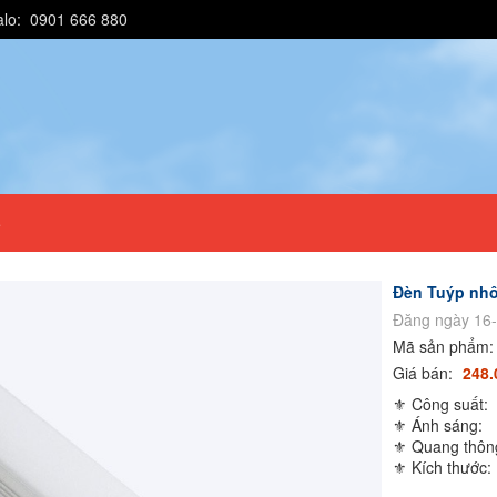
alo: 0901 666 880
e
Đèn Tuýp nh
Đăng ngày 16-
Mã sản phẩm
Giá bán:
248.
⚜️ Công suất:
⚜️ Ánh sáng:
⚜️ Quang thôn
⚜️ Kích thước: