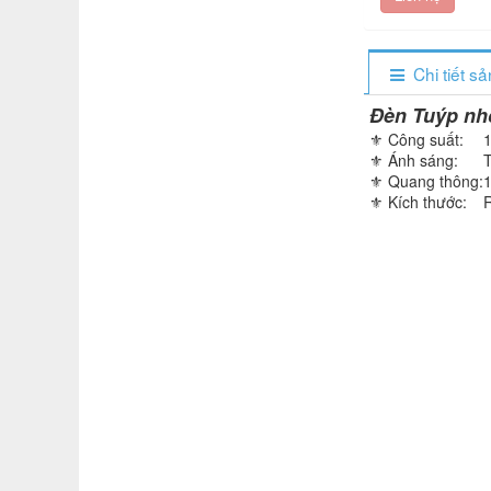
Chi tiết s
Đèn Tuýp n
⚜️ Công suất:
⚜️ Ánh sáng:
⚜️ Quang thông:
⚜️ Kích thước: