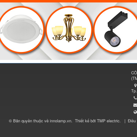
CÔ
(
TM
Tp
© Bản quyền thuộc về
innolamp.vn
.
Thiết kế bởi
TMP electric
.
|
Điều