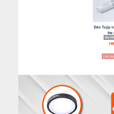
Đèn Tuýp n
9w 
INL-TP
10
Liên hệ