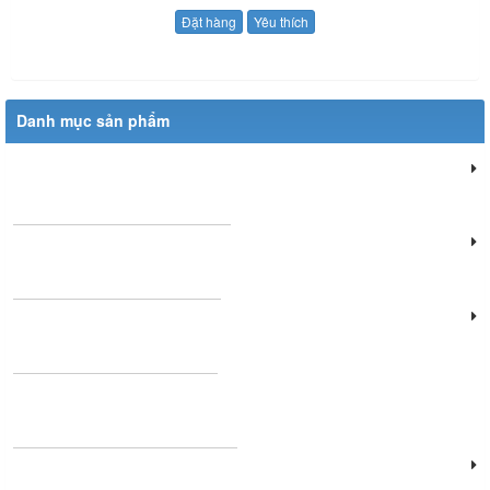
Đặt hàng
Yêu thích
Danh mục sản phẩm
Đèn chiếu sáng dân dụng
Đèn chiếu sáng cửa hàng
Đèn văn phòng làm việc
Đèn chùm phòng khách
Đèn chiếu sáng cảnh quan