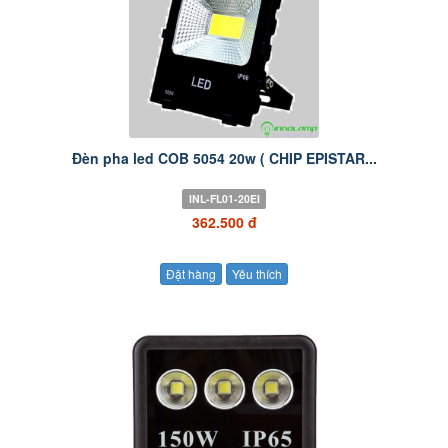
Đèn pha led COB 5054 20w ( CHIP EPISTAR...
INL-FL01-20EI
362.500 đ
Đặt hàng
Yêu thích