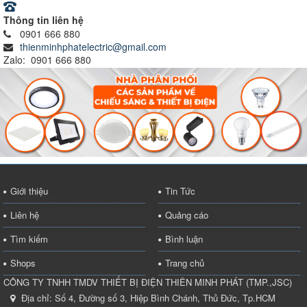
Thông tin liên hệ
0901 666 880
thienminhphatelectric@gmail.com
Zalo: 0901 666 880
Giới thiệu
Tin Tức
Liên hệ
Quảng cáo
Tìm kiếm
Bình luận
Shops
Trang chủ
CÔNG TY TNHH TMDV THIẾT BỊ ĐIỆN THIÊN MINH PHÁT
(
TMP.,JSC
)
Địa chỉ:
Số 4, Đường số 3, Hiệp Bình Chánh, Thủ Đức, Tp.HCM