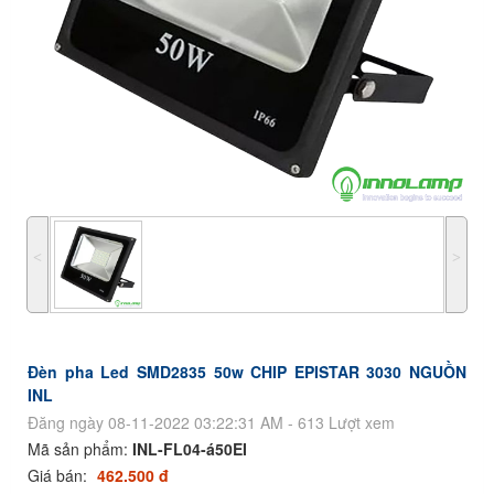
˂
˃
Đèn pha Led SMD2835 50w CHIP EPISTAR 3030 NGUỒN
INL
Đăng ngày 08-11-2022 03:22:31 AM - 613 Lượt xem
Mã sản phẩm:
INL-FL04-á50EI
Giá bán:
462.500 đ