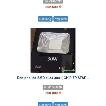
INL-FL04-20EI
362.500 đ
Đặt hàng
Yêu thích
Đèn pha led SMD 5054 30w ( CHIP EPISTAR...
INL-FL04-30ED
500.000 đ
Đặt hàng
Yêu thích