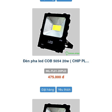
Đèn pha led COB 5054 20w ( CHIP PL...
INL-FL01-20PLD
475.000 đ
Đặt hàng
Yêu thích