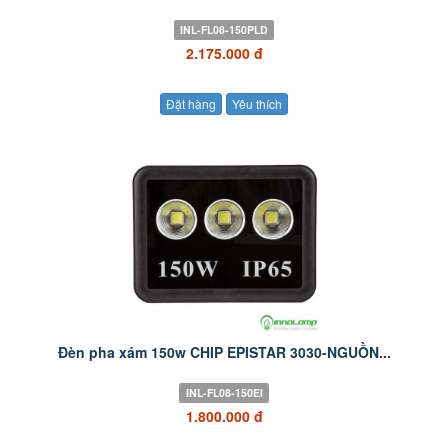
INL-FL08-150PLD
2.175.000 đ
Đặt hàng
Yêu thích
Đèn pha xám 150w CHIP EPISTAR 3030-NGUỒN...
INL-FL08-150EI
1.800.000 đ