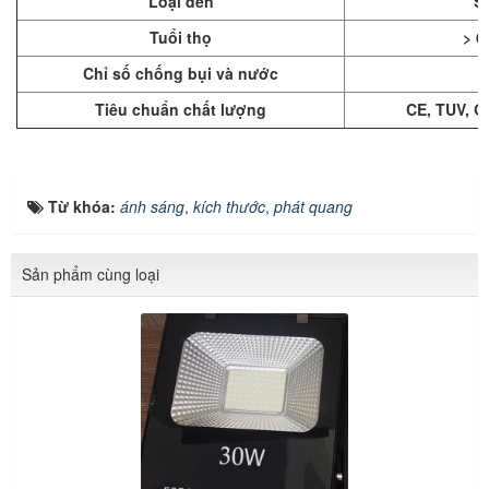
Loại đèn
S
Tuổi thọ
> 6
Chỉ số chống bụi và nước
Tiêu chuẩn chất lượng
CE, TUV, Q
Từ khóa:
ánh sáng
,
kích thước
,
phát quang
Sản phẩm cùng loại