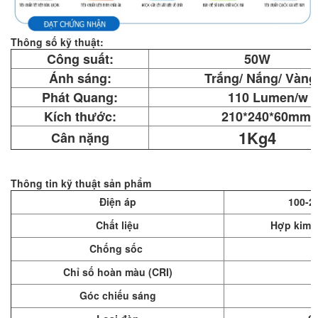
Thông số kỹ thuật:
Công suất:
50W
Ánh sáng:
Trắng/ Nắng/ Vàng
Phát Quang:
110 Lumen/w
Kích thước:
210*240*60mm
1Kg4
Cân nặng
Thông tin kỹ thuật sản phẩm
Điện áp
100-2
Chất liệu
Hợp kim n
Chống sốc
Chỉ số hoàn màu (CRI)
Góc chiếu sáng