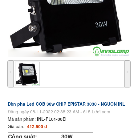
˂
˃
Đèn pha Led COB 30w CHIP EPISTAR 3030 - NGUỒN INL
Đăng ngày 08-11-2022 02:38:23 AM - 615 Lượt xem
Mã sản phẩm:
INL-FL01-30EI
Giá bán:
412.500 đ
Công suất:
30W