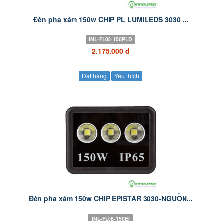
Đèn pha xám 150w CHIP PL LUMILEDS 3030 ...
INL-FL08-150PLD
2.175.000 đ
Đặt hàng
Yêu thích
Đèn pha xám 150w CHIP EPISTAR 3030-NGUỒN...
INL-FL08-150EI