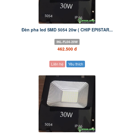
Đèn pha led SMD 5054 20w ( CHIP EPISTAR...
INL-FL04-20W
462.500 đ
Liên hệ
Yêu thích