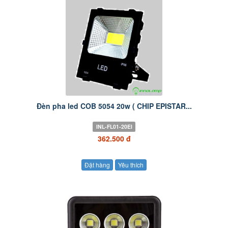
Đèn pha led COB 5054 20w ( CHIP EPISTAR...
INL-FL01-20EI
362.500 đ
Đặt hàng
Yêu thích