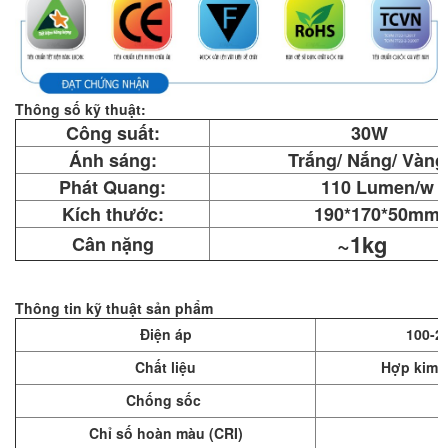
Thông số kỹ thuật:
Công suất:
30W
Ánh sáng:
Trắng/ Nắng/ Vàng
Phát Quang:
110 Lumen/w
Kích thước:
190*170*50mm
~1kg
Cân nặng
Thông tin kỹ thuật sản phẩm
Điện áp
100-2
Chất liệu
Hợp kim n
Chống sốc
Chỉ số hoàn màu (CRI)