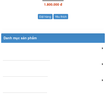
1.800.000 đ
Đặt hàng
Yêu thích
Danh mục sản phẩm
Đèn chiếu sáng dân dụng
Đèn chiếu sáng cửa hàng
Đèn văn phòng làm việc
Đèn chùm phòng khách