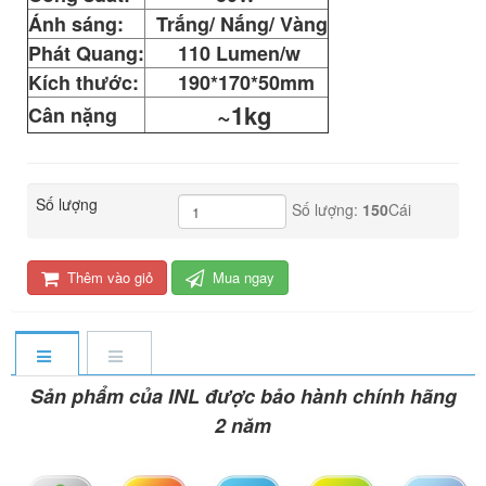
Ánh sáng:
Trắng/ Nắng/ Vàng
Phát Quang:
110 Lumen/w
Kích thước:
190*170*50mm
~1kg
Cân nặng
Số lượng
Số lượng:
150
Cái
Thêm vào giỏ
Mua ngay
Sản phẩm của INL được bảo hành chính hãng
2 năm