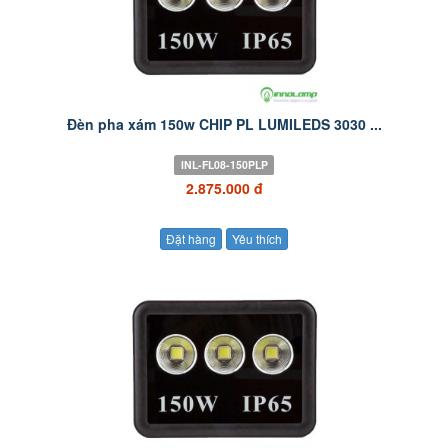
Đèn pha xám 150w CHIP PL LUMILEDS 3030 ...
INL-FL08-150PLP
2.875.000 đ
Đặt hàng
Yêu thích