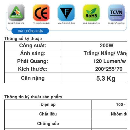
Thông số kỹ thuật:
Công suất:
200W
Ánh sáng:
Trắng/ Nắng/ Vàng
Phát Quang:
120 Lumen/w
Kích thước:
200*255*70
g
5.3 K
Cân nặng
Thông tin kỹ thuật sản phẩm
Điện áp
100 - 
Chất liệu
Nhôm đúc
Chống sốc
4