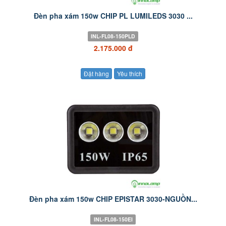
Đèn pha xám 150w CHIP PL LUMILEDS 3030 ...
INL-FL08-150PLD
2.175.000 đ
Đặt hàng
Yêu thích
Đèn pha xám 150w CHIP EPISTAR 3030-NGUỒN...
INL-FL08-150EI