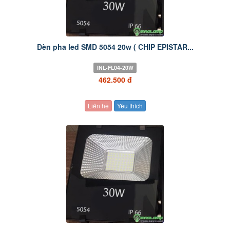
Đèn pha led SMD 5054 20w ( CHIP EPISTAR...
INL-FL04-20W
462.500 đ
Liên hệ
Yêu thích