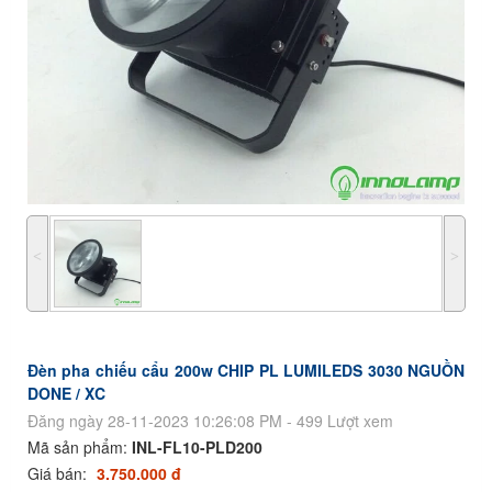
˂
˃
Đèn pha chiếu cẩu 200w CHIP PL LUMILEDS 3030 NGUỒN
DONE / XC
Đăng ngày 28-11-2023 10:26:08 PM - 499 Lượt xem
Mã sản phẩm:
INL-FL10-PLD200
Giá bán:
3.750.000 đ