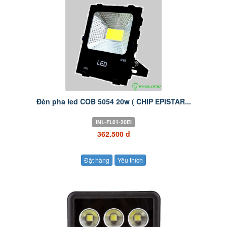
Đèn pha led COB 5054 20w ( CHIP EPISTAR...
INL-FL01-20EI
362.500 đ
Đặt hàng
Yêu thích