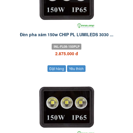
Đèn pha xám 150w CHIP PL LUMILEDS 3030 ...
INL-FL08-150PLP
2.875.000 đ
Đặt hàng
Yêu thích