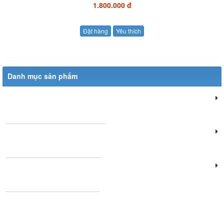
1.800.000 đ
Đặt hàng
Yêu thích
Danh mục sản phẩm
Đèn chiếu sáng dân dụng
Đèn chiếu sáng cửa hàng
Đèn văn phòng làm việc
Đèn chùm phòng khách