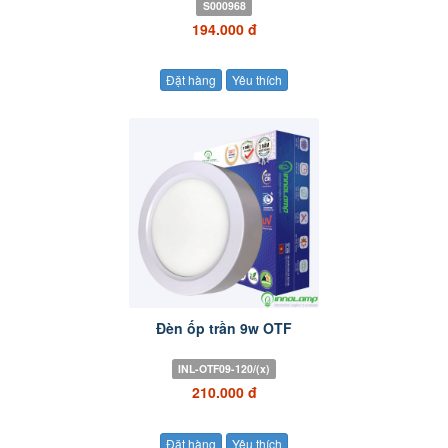
S000968
194.000 đ
Đặt hàng
Yêu thích
Đèn ốp trần 9w OTF
INL-OTF09-120/(x)
210.000 đ
Đặt hàng
Yêu thích