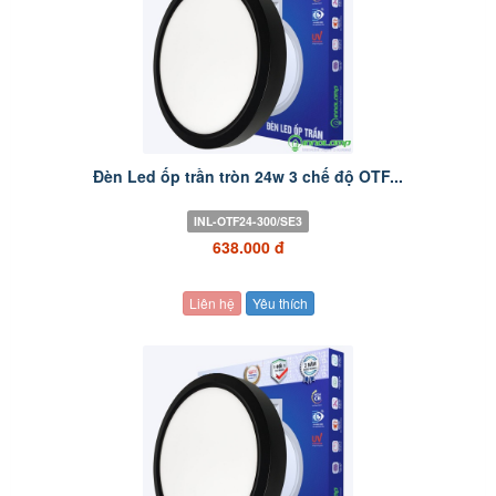
Đèn Led ốp trần tròn 24w 3 chế độ OTF...
INL-OTF24-300/SE3
638.000 đ
Liên hệ
Yêu thích