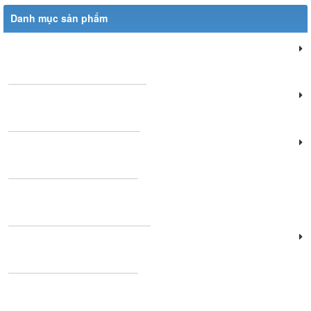
Danh mục sản phẩm
Đèn chiếu sáng dân dụng
Đèn chiếu sáng cửa hàng
Đèn văn phòng làm việc
Đèn chùm phòng khách
Đèn chiếu sáng cảnh quan
Đèn sân khấu - hội thảo