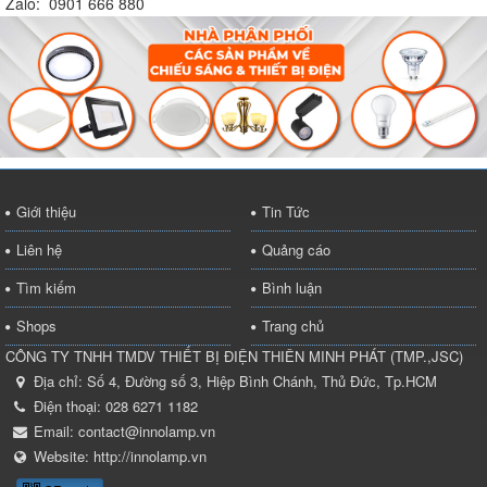
Zalo: 0901 666 880
Giới thiệu
Tin Tức
Liên hệ
Quảng cáo
Tìm kiếm
Bình luận
Shops
Trang chủ
CÔNG TY TNHH TMDV THIẾT BỊ ĐIỆN THIÊN MINH PHÁT
(
TMP.,JSC
)
Địa chỉ:
Số 4, Đường số 3, Hiệp Bình Chánh, Thủ Đức, Tp.HCM
Điện thoại:
028 6271 1182
Email:
contact@innolamp.vn
Website:
http://innolamp.vn