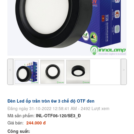
˂
˃
Đèn Led ốp trần tròn 6w 3 chế độ OTF đen
Đăng ngày 31-10-2022 12:58:41 AM - 2492 Lượt xem
Mã sản phẩm:
INL-OTF06-120/SE3_Đ
Giá bán:
244.000 đ
Công suất: