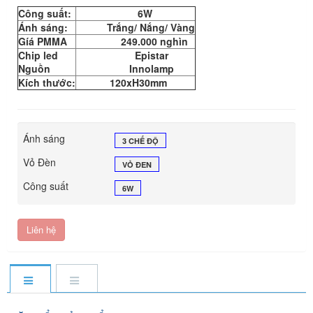
Công suất:
6W
Ánh sáng:
Trắng/ Nắng/ Vàng
Gíá PMMA
249.000 nghìn
Chip led
Epistar
Nguồn
Innolamp
Kích thước:
120xH30mm
Ánh sáng
3 CHẾ ĐỘ
Vỏ Đèn
VỎ ĐEN
Công suất
6W
Liên hệ