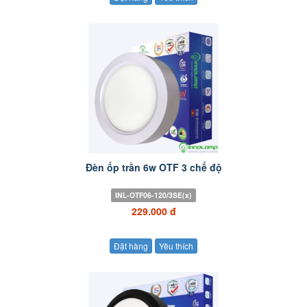
Đèn ốp trần 6w OTF 3 chế độ
INL-OTF06-120/3SE(x)
229.000 đ
Đặt hàng
Yêu thích