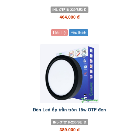
INL-OTF18-230/SE3-Đ
464.000 đ
Liên hệ
Yêu thích
Đèn Led ốp trần tròn 18w OTF đen
INL-OTX18-230/SE_Đ
389.000 đ