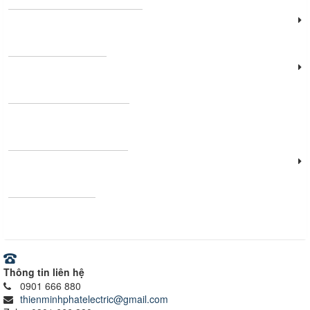
Đèn năng lượng mặt trời
Đèn công nghiệp
Thanh nhôm định hình
Vật tư - Thiết bị điện
Ray nam châm
Thông tin liên hệ
0901 666 880
thienminhphatelectric@gmail.com