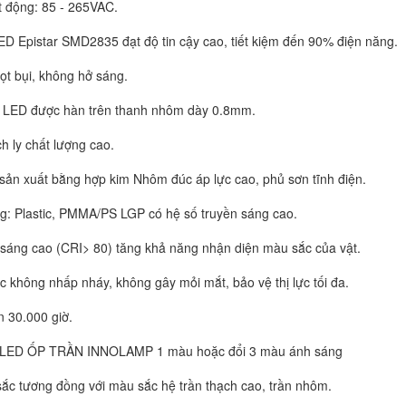
t động: 85 - 265VAC.
ED Epistar SMD2835 đạt độ tin cậy cao, tiết kiệm đến 90% điện năng.
, không lọt bụi, không hở sáng.
p LED được hàn trên thanh nhôm dày 0.8mm.
h ly chất lượng cao.
sản xuất bằng hợp kim Nhôm đúc áp lực cao, phủ sơn tĩnh điện.
áng: Plastic, PMMA/PS LGP có hệ số truyền sáng cao.
 sáng cao (CRI> 80) tăng khả năng nhận diện màu sắc của vật.
ục không nhấp nháy, không gây mỏi mắt, bảo vệ thị lực tối đa.
n 30.000 giờ.
 LED ỐP TRẦN INNOLAMP 1 màu hoặc đổi 3 màu ánh sáng
ắc tương đồng với màu sắc hệ trần thạch cao, trần nhôm.