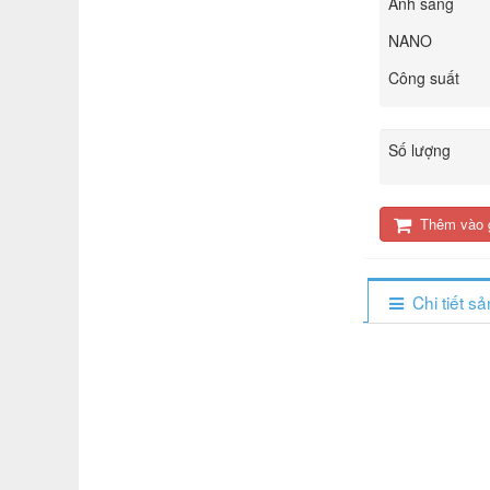
Ánh sáng
NANO
Công suất
Số lượng
Thêm vào 
Chi tiết s