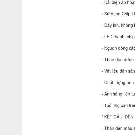
- Dải điện áp hoạ
- Sử dụng Chip L
- Đáy kín
- LED thanh, chi
- Nguồn dòng các
- Thân đèn được 
- Vật liệu dẫn s
- Chất lượng ánh
- Ánh sáng liên t
- Tuổi thọ cao trê
* KẾT CẤU: ĐÈN
- Thân đèn màu s