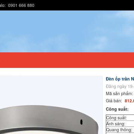
alo: 0901 666 880
e
Đèn ốp trần 
Đăng ngày 19-
Mã sản phẩm
Giá bán:
812.
Công suất:
Công suất:
Ánh sáng:
Quang thông: