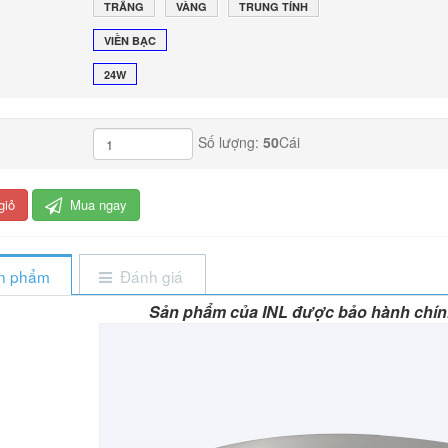
TRẮNG
VÀNG
TRUNG TÍNH
VIỀN BẠC
24W
Số lượng:
50
Cái
giỏ
Mua ngay
ản phẩm
Đánh giá
Sản phẩm của INL được bảo hành chín