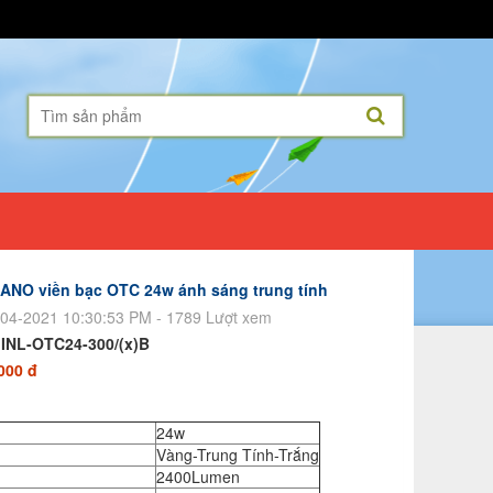
NANO viền bạc OTC 24w ánh sáng trung tính
04-2021 10:30:53 PM - 1789 Lượt xem
:
INL-OTC24-300/(x)B
000 đ
24w
Vàng-Trung Tính-Trắng
2400Lumen