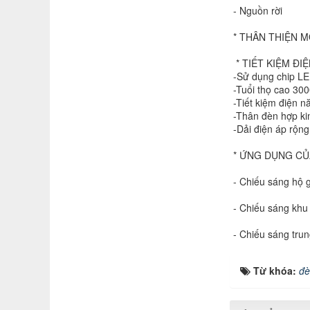
- Nguồn rời
* THÂN THIỆN 
* TIẾT KIỆM ĐI
-Sử dụng chip LED
-Tuổi thọ cao 300
-Tiết kiệm điện n
-Thân đèn hợp k
-Dải điện áp rộn
* ỨNG DỤNG CỦ
- Chiếu sáng hộ 
- Chiếu sáng khu
- Chiếu sáng tru
Từ khóa:
đè