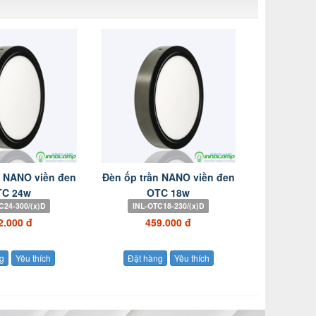
n NANO viền đen
Đèn ốp trần NANO viền đen
TC 24w
OTC 18w
C24-300/(x)D
INL-OTC18-230/(x)D
2.000 đ
459.000 đ
g
Yêu thích
Đặt hàng
Yêu thích