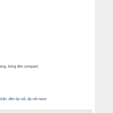
uang, bóng đèn compact.
trần
,
đèn ốp nổi
,
ốp nổi nano