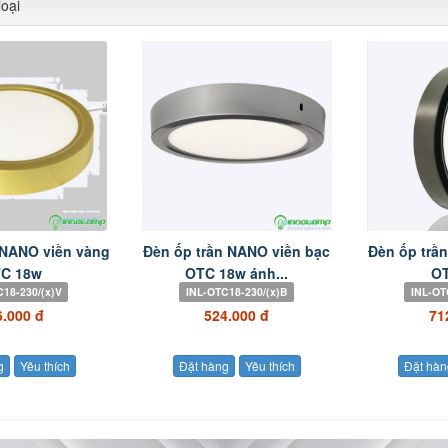
oại
 NANO viền vàng
Đèn ốp trần NANO viền bạc
Đèn ốp trầ
C 18w
OTC 18w ánh...
O
C18-230/(x)V
INL-OTC18-230/(x)B
INL-OT
6.000 đ
524.000 đ
71
g
Yêu thích
Đặt hàng
Yêu thích
Đặt hàn