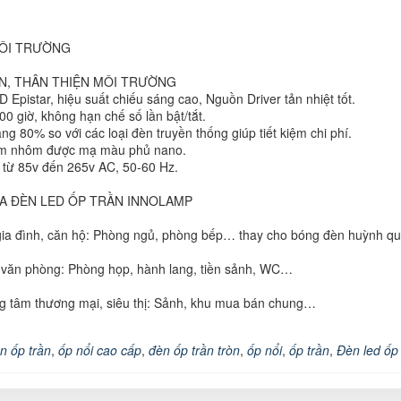
MÔI TRƯỜNG
ỆN, THÂN THIỆN MÔI TRƯỜNG
 Epistar, hiệu suất chiếu sáng cao, Nguồn Driver tản nhiệt tốt.
00 giờ, không hạn chế số lần bật/tắt.
ăng 80% so với các loại đèn truyền thống giúp tiết kiệm chi phí.
im nhôm được mạ màu phủ nano.
g từ 85v đến 265v AC, 50-60 Hz.
A ĐÈN LED ỐP TRẦN INNOLAMP
gia đình, căn hộ: Phòng ngủ, phòng bếp… thay cho bóng đèn huỳnh q
 văn phòng: Phòng họp, hành lang, tiền sảnh, WC…
ng tâm thương mại, siêu thị: Sảnh, khu mua bán chung…
n ốp trần
,
ốp nổi cao cấp
,
đèn ốp trần tròn
,
ốp nổi
,
ốp trần
,
Đèn led ốp 