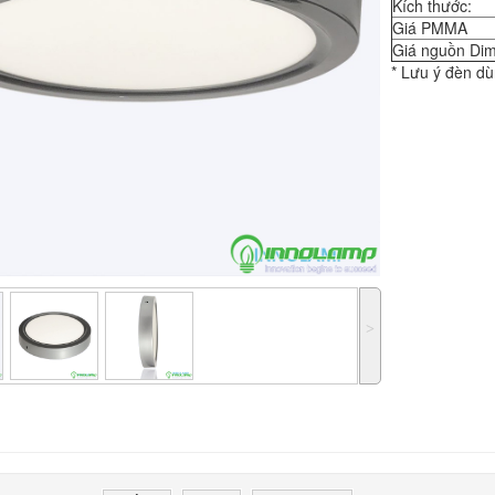
Kích thước:
Giá PMMA
Giá nguồn Dim
* Lưu ý đèn d
˃