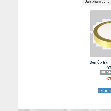
Sản phẩm cùng l
Đèn ốp trần
OT
INL-OT
47
Đặt hàn