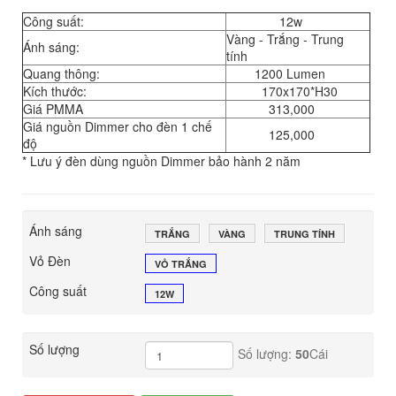
Công suất:
12w
Vàng - Trắng - Trung
Ánh sáng:
tính
Quang thông:
1200 Lumen
Kích thước:
170x170*H30
Giá PMMA
313,000
Giá nguồn Dimmer cho đèn 1 chế
125,000
độ
* Lưu ý đèn dùng nguồn Dimmer bảo hành 2 năm
Ánh sáng
TRẮNG
VÀNG
TRUNG TÍNH
Vỏ Đèn
VỎ TRẮNG
Công suất
12W
Số lượng
Số lượng:
50
Cái