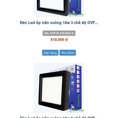
Đèn Led ốp trần vuông 18w 3 chế độ OVF...
INL-OVF18-225/SE3-Đ
518.000 đ
Đặt hàng
Yêu thích