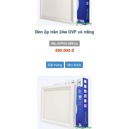
Đèn ốp trần 24w OVF vỏ trắng
INL-OVF24-300/(x)
590.000 đ
Đặt hàng
Yêu thích