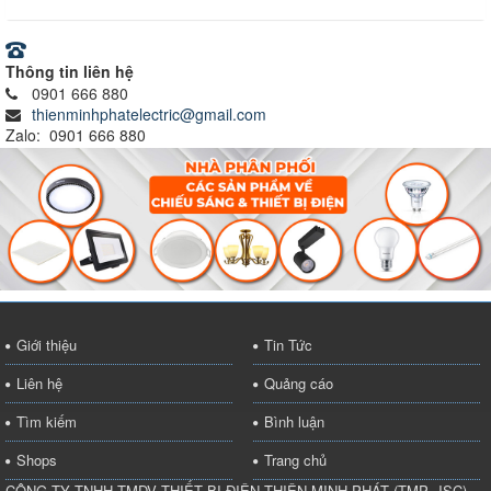
Thông tin liên hệ
0901 666 880
thienminhphatelectric@gmail.com
Zalo: 0901 666 880
Giới thiệu
Tin Tức
Liên hệ
Quảng cáo
Tìm kiếm
Bình luận
Shops
Trang chủ
CÔNG TY TNHH TMDV THIẾT BỊ ĐIỆN THIÊN MINH PHÁT
(
TMP.,JSC
)