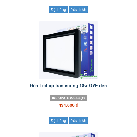
Đặt hàng
Yêu thích
Đèn Led ốp trần vuông 18w OVF đen
INL-OVX18-225/SE(x)
434.000 đ
Đặt hàng
Yêu thích