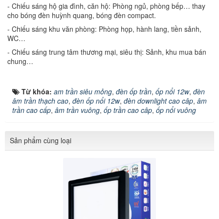
- Chiếu sáng hộ gia đình, căn hộ: Phòng ngủ, phòng bếp… thay
cho bóng đèn huỳnh quang, bóng đèn compact.
- Chiếu sáng khu văn phòng: Phòng họp, hành lang, tiền sảnh,
WC…
- Chiếu sáng trung tâm thương mại, siêu thị: Sảnh, khu mua bán
chung…
Từ khóa:
am trần siêu mỏng
,
đèn ốp trần
,
ốp nổi 12w
,
đèn
âm trần thạch cao
,
đèn ốp nổi 12w
,
đèn downlight cao câp
,
âm
trần cao cấp
,
âm trần vuông
,
ốp trần cao câp
,
ốp nổi vuông
Sản phẩm cùng loại