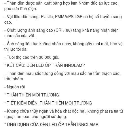
- Thân đèn được sản xuất bằng hợp kim Nhôm đúc áp lực cao,
phủ sơn tĩnh điện.
- Vật liệu dẫn sáng: Plastic, PMMA/PS LGP có hệ số truyền sáng
cao.
- Chất lượng ánh sáng cao (CRI> 80) tăng khả năng nhận diện
màu sắc của vật.
- Ánh sáng liên tục không nhấp nháy, không gây mỏi mắt, bảo vệ
thị lực tối đa.
- Tuổi thọ cao trên 30.000 giờ.
* KẾT CẤU: ĐÈN LED ỐP TRẦN INNOLAMP
- Thân đèn màu sắc tương đồng với màu sắc hệ trần thạch cao,
trần nhôm.
- Nguồn rời
* THÂN THIỆN MÔI TRƯỜNG
* TIẾT KIỆM ĐIỆN, THÂN THIỆN MÔI TRƯỜNG
- Không chứa thủy ngân và hóa chất độc hại, không phát ra tia tử
ngoại, an toàn cho người sử dụng.
* ỨNG DỤNG CỦA ĐÈN LED ỐP TRẦN INNOLAMP.