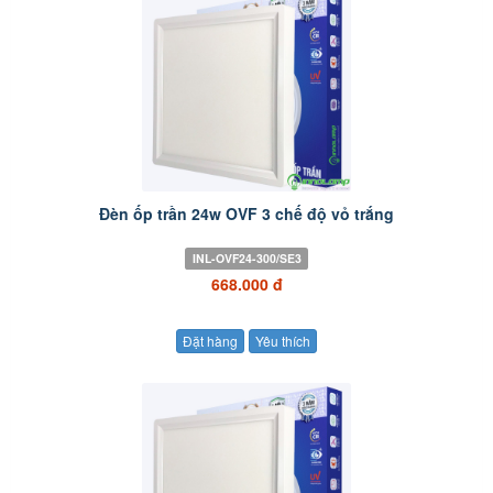
Đèn ốp trần 24w OVF 3 chế độ vỏ trắng
INL-OVF24-300/SE3
668.000 đ
Đặt hàng
Yêu thích