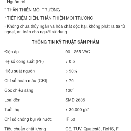
- Nguồn rời
* THÂN THIỆN MÔI TRƯỜNG
* TIẾT KIỆM ĐIỆN, THÂN THIỆN MÔI TRƯỜNG
- Không chứa thủy ngân và hóa chất độc hại, không phát ra tia tử
ngoại, an toàn cho người sử dụng.
THÔNG TIN KỸ THUẬT SẢN PHẨM
Điện áp
90 - 265 VAC
Hệ số công suất (PF)
> 0.5
Hiệu suất nguồn
> 90%
Chỉ số hoàn màu (CRI)
> 70
o
Góc chiếu sáng
120
Loại đèn
SMD 2835
Tuổi thọ
> 30.000 giờ
Chỉ số chống bụi và nước
IP 50
Tiêu chuẩn chất lượng
CE, TUV, Quatest3, RoHS, F