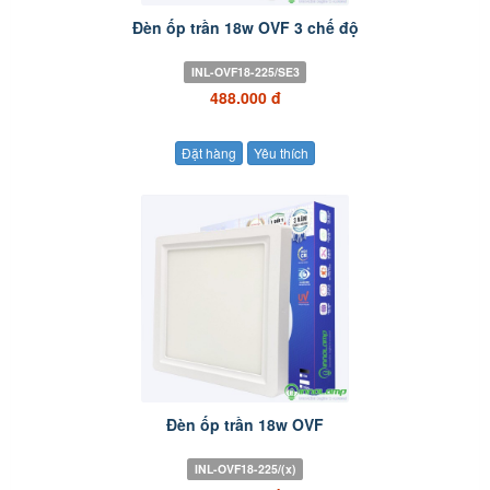
Đèn ốp trần 18w OVF 3 chế độ
INL-OVF18-225/SE3
488.000 đ
Đặt hàng
Yêu thích
Đèn ốp trần 18w OVF
INL-OVF18-225/(x)