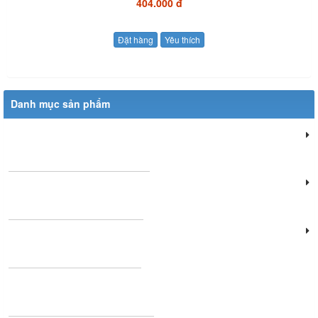
404.000 đ
Đặt hàng
Yêu thích
Danh mục sản phẩm
Đèn chiếu sáng dân dụng
Đèn chiếu sáng cửa hàng
Đèn văn phòng làm việc
Đèn chùm phòng khách