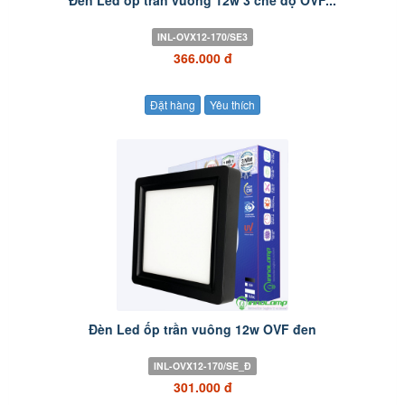
Đèn Led ốp trần vuông 12w 3 chế độ OVF...
INL-OVX12-170/SE3
366.000 đ
Đặt hàng
Yêu thích
Đèn Led ốp trần vuông 12w OVF đen
INL-OVX12-170/SE_Đ
301.000 đ