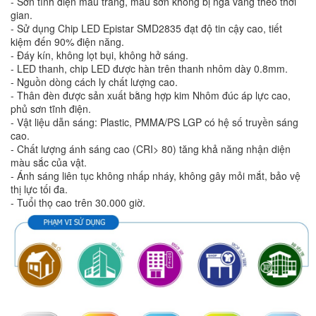
- Sơn tĩnh điện màu trắng, màu sơn không bị ngả vàng theo thời
gian.
- Sử dụng Chip LED Epistar SMD2835 đạt độ tin cậy cao, tiết
kiệm đến 90% điện năng.
- Đáy kín, không lọt bụi, không hở sáng.
- LED thanh, chip LED được hàn trên thanh nhôm dày 0.8mm.
- Nguồn dòng cách ly chất lượng cao.
- Thân đèn được sản xuất bằng hợp kim Nhôm đúc áp lực cao,
phủ sơn tĩnh điện.
- Vật liệu dẫn sáng: Plastic, PMMA/PS LGP có hệ số truyền sáng
cao.
- Chất lượng ánh sáng cao (CRI> 80) tăng khả năng nhận diện
màu sắc của vật.
- Ánh sáng liên tục không nhấp nháy, không gây mỏi mắt, bảo vệ
thị lực tối đa.
- Tuổi thọ cao trên 30.000 giờ.