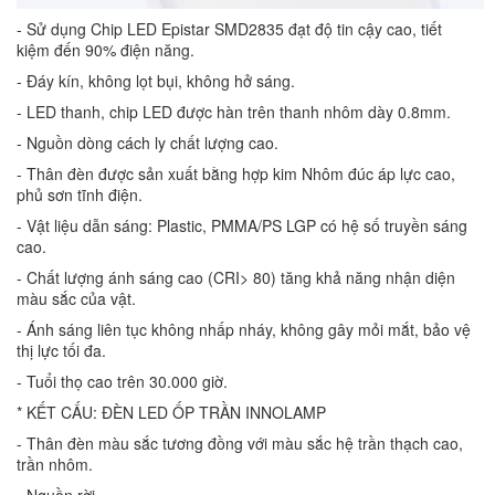
- Sử dụng Chip LED Epistar SMD2835 đạt độ tin cậy cao, tiết
kiệm đến 90% điện năng.
- Đáy kín, không lọt bụi, không hở sáng.
- LED thanh, chip LED được hàn trên thanh nhôm dày 0.8mm.
- Nguồn dòng cách ly chất lượng cao.
- Thân đèn được sản xuất bằng hợp kim Nhôm đúc áp lực cao,
phủ sơn tĩnh điện.
- Vật liệu dẫn sáng: Plastic, PMMA/PS LGP có hệ số truyền sáng
cao.
- Chất lượng ánh sáng cao (CRI> 80) tăng khả năng nhận diện
màu sắc của vật.
- Ánh sáng liên tục không nhấp nháy, không gây mỏi mắt, bảo vệ
thị lực tối đa.
- Tuổi thọ cao trên 30.000 giờ.
* KẾT CẤU: ĐÈN LED ỐP TRẦN INNOLAMP
- Thân đèn màu sắc tương đồng với màu sắc hệ trần thạch cao,
trần nhôm.