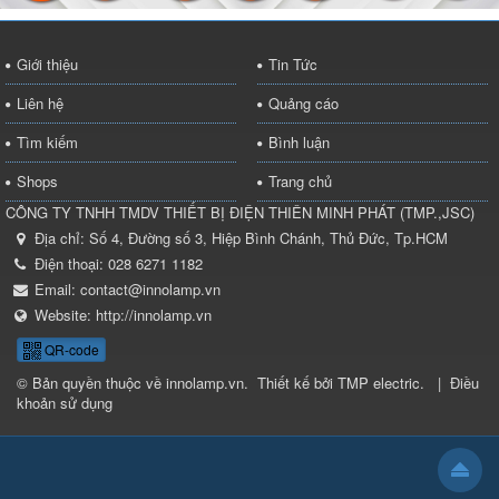
Giới thiệu
Tin Tức
Liên hệ
Quảng cáo
Tìm kiếm
Bình luận
Shops
Trang chủ
CÔNG TY TNHH TMDV THIẾT BỊ ĐIỆN THIÊN MINH PHÁT
(
TMP.,JSC
)
Địa chỉ:
Số 4, Đường số 3, Hiệp Bình Chánh, Thủ Đức, Tp.HCM
Điện thoại:
028 6271 1182
Email:
contact@innolamp.vn
Website:
http://innolamp.vn
QR-code
© Bản quyền thuộc về
innolamp.vn
.
Thiết kế bởi
TMP electric
.
|
Điều
khoản sử dụng