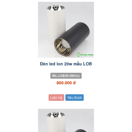
Đèn led lon 20w mẫu LOB
INL-LOB20-095/(x)
800.000 đ
Liên hệ
Yêu thích