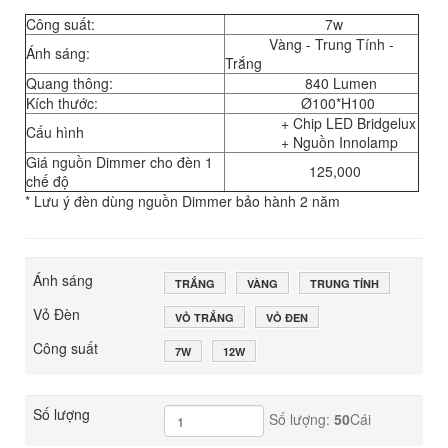
Công suất:
7w
Vàng - Trung Tính -
Ánh sáng:
Trắng
Quang thông:
840 Lumen
Kích thước:
Ø100*H100
+ Chip LED Bridgelux
Cấu hình
+ Nguồn Innolamp
Giá nguồn Dimmer cho đèn 1
125,000
chế độ
* Lưu ý đèn dùng nguồn Dimmer bảo hành 2 năm
Ánh sáng
TRẮNG
VÀNG
TRUNG TÍNH
Vỏ Đèn
VỎ TRẮNG
VỎ ĐEN
Công suất
7W
12W
Số lượng
Số lượng:
50
Cái