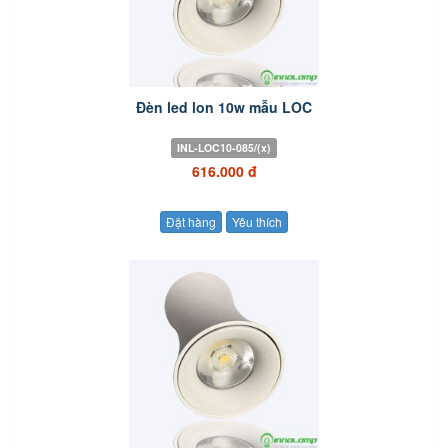
Đèn led lon 10w mẫu LOC
INL-LOC10-085/(x)
616.000 đ
Đặt hàng
Yêu thích