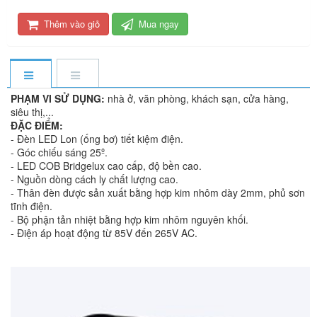
Thêm vào giỏ
Mua ngay
PHẠM VI SỬ DỤNG:
nhà ở, văn phòng, khách sạn, cửa hàng,
siêu thị,...
ĐẶC ĐIỂM:
- Đèn LED Lon (ống bơ) tiết kiệm điện.
- Góc chiếu sáng 25º.
- LED COB Bridgelux cao cấp, độ bền cao.
- Nguồn dòng cách ly chất lượng cao.
- Thân đèn được sản xuất bằng hợp kim nhôm dày 2mm, phủ sơn
tĩnh điện.
- Bộ phận tản nhiệt bằng hợp kim nhôm nguyên khối.
- Điện áp hoạt động từ 85V đến 265V AC.