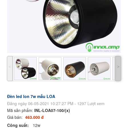
˂
˃
Đèn led lon 7w mẫu LOA
Đăng ngày 06-05-2021 10:27:27 PM - 1297 Lượt xem
Mã sản phẩm:
INL-LOA07-100/(x)
Giá bán:
463.000 đ
Công suất:
12w