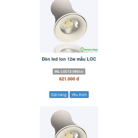
Đèn led lon 12w mẫu LOC
INL-LOC12-085/(x)
621.000 đ
Đặt hàng
Yêu thích