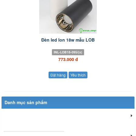
Đèn led lon 18w mẫu LOB
INL-LOB18-095/(x)
773.000 đ
Đặt hàng
Yêu thích
Danh mục sản phẩm
Đèn chiếu sáng dân dụng