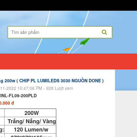
ng 200w ( CHIP PL LUMILEDS 3030 NGUỒN DONE )
11-2022 10:47:06 PM - 928 Lượt xem
:
INL-FL09-200PLD
0.000 đ
:
200W
Trắng/ Nắng/ Vàng
g:
120 Lumen/w