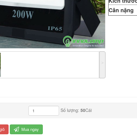
Kích thước
Cân nặng
˃
Số lượng:
50
Cái
giỏ
Mua ngay