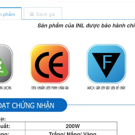
ản phẩm
Đánh giá
Sản phẩm của INL được bảo hành ch
ật:
uất:
200W
áng:
Trắng/ Nắng/ Vàng