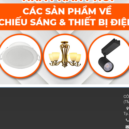
CÔ
(
TM
Tp