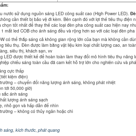
hẩm:
u nước sử dụng nguồn sáng LED công suất cao (High Power LED).
Đè
 không cần thiết bị bảo vệ đi kèm. Bên cạnh đó với lợi thế tiêu thụ điện
 chọn tốt nhất để thay thế các loại đèn pha công suất cao hiện nay n
 mắt led COB cho ánh sáng đều và rộng hơn so với các loại đèn pha 
 có thể thắp sáng cả không gian rộng lớn của bạn mà không cần dùng th
 tiêu thụ. Đèn được làm bằng vật liệu kim loại chất lượng cao, an toà
ng, siêu thị, khách sạn, vv
ng LED được thiết kế để hoàn toàn làm thay đổi mô hình tiêu thụ năng l
hiệp chiếu sáng toàn cầu đã cam kết hỗ trợ lớn cho nghiên cứu và phát
năng cực thấp
tiết kiệm điện)
 trường – chuyển đổi năng lượng ánh sáng, không phát nhiệt
ên tới 50,000 giờ)
u sắc ánh sáng
 chất lượng ánh sáng sạch
ẹ, nhỏ gọn và hấp dẫn để nhìn
 trường – không có thủy ngân hoặc chì
h sáng
,
kích thước
,
phát quang