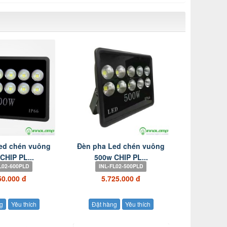
ed chén vuông
Đèn pha Led chén vuông
CHIP PL...
500w CHIP PL...
L02-600PLD
INL-FL02-500PLD
50.000 đ
5.725.000 đ
g
Yêu thích
Đặt hàng
Yêu thích