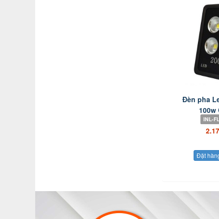
Đèn pha L
100w 
INL-F
2.1
Đặt hàn