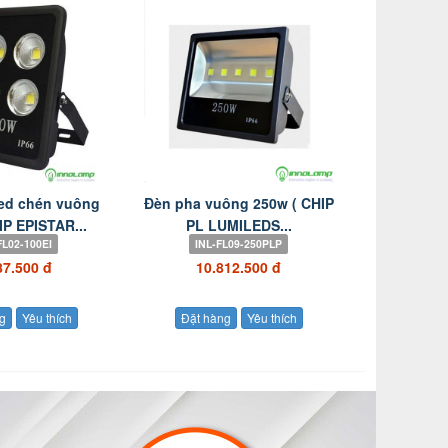
ed chén vuông
Đèn pha vuông 250w ( CHIP
P EPISTAR...
PL LUMILEDS...
FL02-100EI
INL-FL09-250PLP
87.500 đ
10.812.500 đ
g
Yêu thích
Đặt hàng
Yêu thích