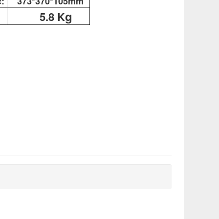
:
373*370*105mm
g
5.8 K