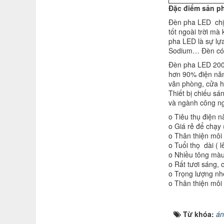
Đặc điểm sản p
Đèn pha LED chị
tốt ngoài trời mà
pha LED là sự lựa
Sodium… Đèn có 1
Đèn pha LED 200W
hơn 90% điện năng
văn phòng, cửa hà
Thiết bị chiếu sá
và ngành công ng
o Tiêu thụ điện 
o Giá rẻ để chạy (
o Thân thiện môi
o Tuổi thọ dài ( l
o Nhiều tông mà
o Rất tươi sáng,
o Trọng lượng nh
o Thân thiện môi
Từ khóa:
án