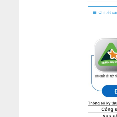
Chi tiết s
Thông số kỹ thu
Công s
Ánh s