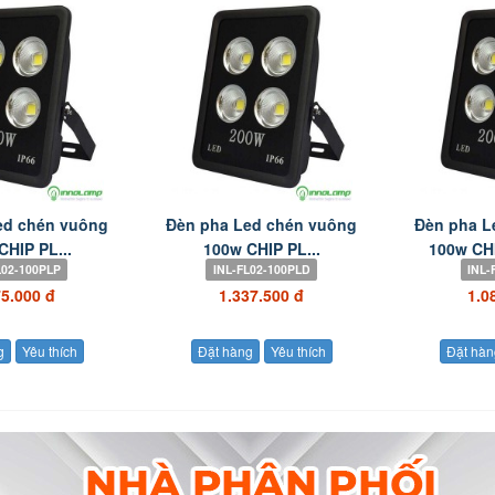
ed chén vuông
Đèn pha Led chén vuông
Đèn pha L
CHIP PL...
100w CHIP PL...
100w CHI
L02-100PLP
INL-FL02-100PLD
INL-
75.000 đ
1.337.500 đ
1.0
g
Yêu thích
Đặt hàng
Yêu thích
Đặt hàn