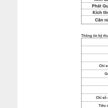
Phát Q
Kích t
Cân n
Thông tin kỹ th
Chỉ s
G
Chỉ số
Tiêu 