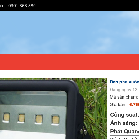
alo: 0901 666 880
e
Đèn pha vuô
Đăng ngày 13-
Mã sản phẩm
Giá bán:
6.75
Công suất
Ánh sáng:
Phát Quan