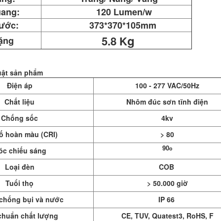
uang:
120 Lumen/w
hước:
373*370*105mm
g
5.8
K
ặng
uật sản phẩm
Điện áp
100 - 277 VAC/50Hz
Chất liệu
Nhôm đúc sơn tĩnh điện
Chống sốc
4kv
ố hoàn màu (CRI)
> 80
90
o
óc chiếu sáng
Loại đèn
COB
Tuổi thọ
> 50.000 giờ
 chống bụi và nước
IP 66
chuẩn chất lượng
CE, TUV, Quatest3, RoHS, F