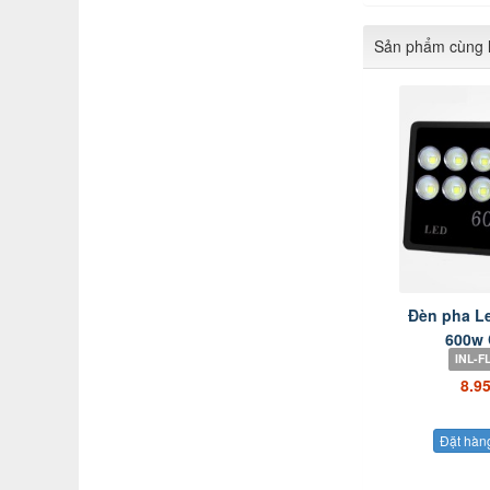
Sản phẩm cùng l
Đèn pha L
600w 
INL-F
8.9
Đặt hàn