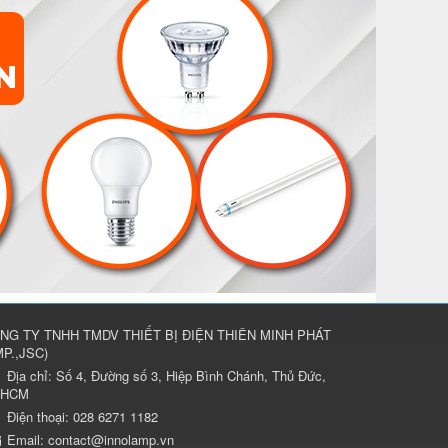
NG TY TNHH TMDV THIẾT BỊ ĐIỆN THIÊN MINH PHÁT
P.,JSC
)
Địa chỉ:
Số 4, Đường số 3, Hiệp Bình Chánh, Thủ Đức,
.HCM
Điện thoại:
028 6271 1182
Email:
contact@innolamp.vn