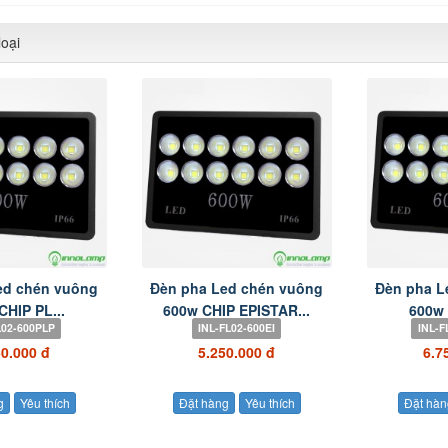
oại
ed chén vuông
Đèn pha Led chén vuông
Đèn pha L
CHIP PL...
600w CHIP EPISTAR...
600w 
L02-600PLP
INL-FL02-600EI
INL-F
50.000 đ
5.250.000 đ
6.7
g
Yêu thích
Đặt hàng
Yêu thích
Đặt hàn