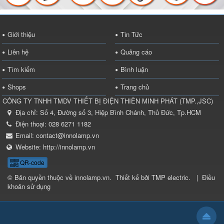
Giới thiệu
Tin Tức
Liên hệ
Quảng cáo
Tìm kiếm
Bình luận
Shops
Trang chủ
CÔNG TY TNHH TMDV THIẾT BỊ ĐIỆN THIÊN MINH PHÁT
(
TMP.,JSC
)
Địa chỉ:
Số 4, Đường số 3, Hiệp Bình Chánh, Thủ Đức, Tp.HCM
Điện thoại:
028 6271 1182
Email:
contact@innolamp.vn
Website:
http://innolamp.vn
QR-code
© Bản quyền thuộc về
innolamp.vn
.
Thiết kế bởi
TMP electric
.
|
Điều
khoản sử dụng