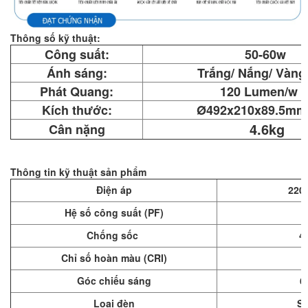
Thông số kỹ thuật:
Công suất:
50-60w
Ánh sáng:
Trắng/ Nắng/ Vàng
Phát Quang:
120 Lumen/w
Kích thước:
Ø492x210x89.5mm
4.6kg
Cân nặng
Thông tin kỹ thuật sản phẩm
Điện áp
220 
Hệ số công suất (PF)
Chống sốc
4
Chỉ số hoàn màu (CRI)
Góc chiếu sáng
6
Loại đèn
S