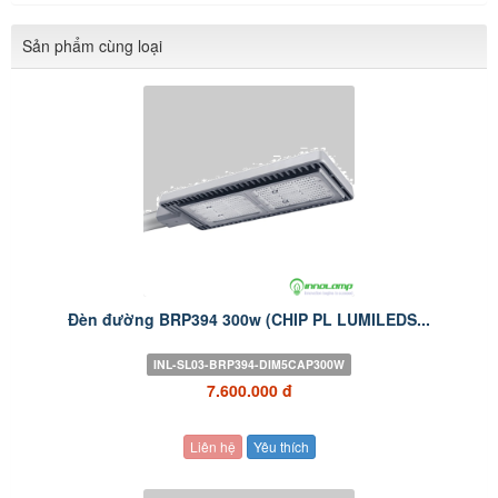
Sản phẩm cùng loại
Đèn đường BRP394 300w (CHIP PL LUMILEDS...
INL-SL03-BRP394-DIM5CAP300W
7.600.000 đ
Liên hệ
Yêu thích