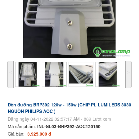
˂
˃
Đèn đường BRP392 120w - 150w (CHIP PL LUMILEDS 3030
NGUỒN PHILIPS AOC )
Đăng ngày 04-11-2022 02:57:17 AM - 869 Lượt xem
Mã sản phẩm:
INL-SL03-BRP392-AOC120150
Giá bán:
3.925.000 đ