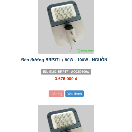
Đèn đường BRP371 ( 80W - 100W - NGUỒN...
INL-SL02-BRP371-AOC80100w
3.675.000 đ
Liên hệ
Yêu thích