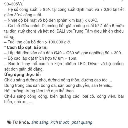
90÷305V).
– Hệ số công suất: > 95% tại công suất định mức và > 0,90 tại tiết
giảm 30% công suất.
– Nhiệt độ bề mặt vỏ bộ đèn (phần kim loại) < 60ºC.
– Có thể điều chỉnh Dimming tiết giảm công suất từ 2 đến 5 mức
tại đèn (tuỳ chọn) và kết nối DALI với Trung Tâm điều khiển chiếu
sáng.
– Tuổi thọ của bộ đèn > 100.000 giờ.
* Cách lắp đặt, bảo trì:
– Lắp đặt đèn vào cần đèn Ø49 ÷ Ø60 với góc nghiêng 50 ÷ 300.
– Độ cao lắp đặt thích hợp từ 6m ÷ 15m.
– Bảo trì thay thế các linh kiện môđun LED, Driver và bộ chống
sét đơn giản dễ dàng.
Ứng dụng thực tế:
Chiếu sáng đường phố, đường nông thôn, đường cao tốc....
Dùng trong các sân bóng đá, sân bóng chuyền, sân tennis,...
Hội trường, trung tâm thể dục thể thao
Chiếu sáng công cộng, biển quảng cáo, bãi cỏ, công viên, bãi
biển, nhà xe, ....
Từ khóa:
ánh sáng
,
kích thước
,
phát quang