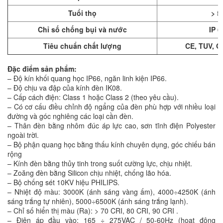
Tuổi thọ
> 5
Chỉ số chống bụi và nước
IP 6
Tiêu chuẩn chất lượng
CE, TUV, Q
Đặc điểm sản phẩm:
– Độ kín khối quang học IP66, ngăn linh kiện IP66.
– Độ chịu va đập của kính đèn IK08.
– Cấp cách điện: Class 1 hoặc Class 2 (theo yêu cầu).
– Có cơ cấu điều chỉnh độ ngẩng của đèn phù hợp với nhiều loại
đường và góc nghiêng các loại cần đèn.
– Thân đèn bằng nhôm đúc áp lực cao, sơn tĩnh điện Polyester
ngoài trời.
– Bộ phận quang học bằng thấu kính chuyên dụng, góc chiếu bán
rộng
– Kính đèn bằng thủy tinh trong suốt cường lực, chịu nhiệt.
– Zoăng đèn bằng Silicon chịu nhiệt, chống lão hóa.
– Bộ chống sét 10KV hiệu PHILIPS.
– Nhiệt độ màu: 3000K (ánh sáng vàng ấm), 4000÷4250K (ánh
sáng trắng tự nhiên), 5000÷6500K (ánh sáng trắng lạnh).
– Chỉ số hiển thị màu (Ra): > 70 CRI, 80 CRI, 90 CRI .
– Điện áp đầu vào: 165 ÷ 275VAC / 50-60Hz (hoat động