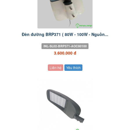
Đèn đường BRP371 ( 80W - 100W - Nguồn...
INL-SL02-BRP371-AOC80100
3.600.000 đ
Liên hệ
Yêu thích