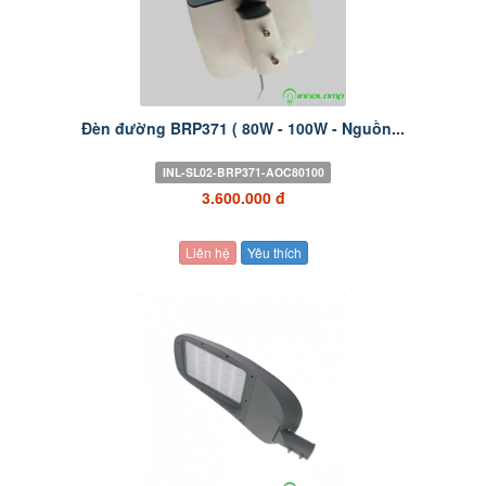
Đèn đường BRP371 ( 80W - 100W - Nguồn...
INL-SL02-BRP371-AOC80100
3.600.000 đ
Liên hệ
Yêu thích