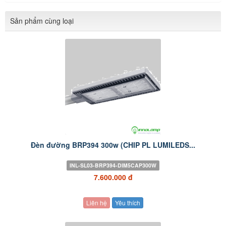
Sản phẩm cùng loại
Đèn đường BRP394 300w (CHIP PL LUMILEDS...
INL-SL03-BRP394-DIM5CAP300W
7.600.000 đ
Liên hệ
Yêu thích