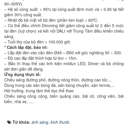
90÷305V).
– Hệ số công suất: > 95% tại công suất định mức và > 0,90 tại tiết
giảm 30% công suất.
– Nhiệt độ bề mặt vỏ bộ đèn (phần kim loại) < 60ºC.
– Có thể điều chỉnh Dimming tiết giảm công suất từ 2 đến 5 mức
tại đèn (tuỳ chọn) và kết nối DALI với Trung Tâm điều khiển chiếu
sáng.
– Tuổi thọ của bộ đèn > 100.000 giờ.
* Cách lắp đặt, bảo trì:
– Lắp đặt đèn vào cần đèn Ø49 ÷ Ø60 với góc nghiêng 50 ÷ 300.
– Độ cao lắp đặt thích hợp từ 6m ÷ 15m.
– Bảo trì thay thế các linh kiện môđun LED, Driver và bộ chống
sét đơn giản dễ dàng.
Ứng dụng thực tế:
Chiếu sáng đường phố, đường nông thôn, đường cao tốc....
Dùng trong các sân bóng đá, sân bóng chuyền, sân tennis,...
Hội trường, trung tâm thể dục thể thao
Chiếu sáng công cộng, biển quảng cáo, bãi cỏ, công viên, bãi
biển, nhà xe, ....
Từ khóa:
ánh sáng
,
kích thước