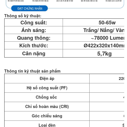
Thông số kỹ thuật:
Công suất:
50-65w
Ánh sáng:
Trắng/ Nắng/ Vàn
Quang thông:
~78000 Lumen
Kích thước:
Ø422x320x140m
5,7kg
Cân nặng
Thông tin kỹ thuật sản phẩm
Điện áp
220 
Hệ số công suất (PF)
Chống sốc
4
Chỉ số hoàn màu (CRI)
Góc chiếu sáng
6
Loại đèn
S