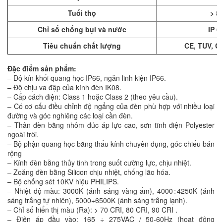
Tuổi thọ
> 5
Chỉ số chống bụi và nước
IP 6
Tiêu chuẩn chất lượng
CE, TUV, Q
Đặc điểm sản phẩm:
– Độ kín khối quang học IP66, ngăn linh kiện IP66.
– Độ chịu va đập của kính đèn IK08.
– Cấp cách điện: Class 1 hoặc Class 2 (theo yêu cầu).
– Có cơ cấu điều chỉnh độ ngẩng của đèn phù hợp với nhiều loại
đường và góc nghiêng các loại cần đèn.
– Thân đèn bằng nhôm đúc áp lực cao, sơn tĩnh điện Polyester
ngoài trời.
– Bộ phận quang học bằng thấu kính chuyên dụng, góc chiếu bán
rộng
– Kính đèn bằng thủy tinh trong suốt cường lực, chịu nhiệt.
– Zoăng đèn bằng Silicon chịu nhiệt, chống lão hóa.
– Bộ chống sét 10KV hiệu PHILIPS.
– Nhiệt độ màu: 3000K (ánh sáng vàng ấm), 4000÷4250K (ánh
sáng trắng tự nhiên), 5000÷6500K (ánh sáng trắng lạnh).
– Chỉ số hiển thị màu (Ra): > 70 CRI, 80 CRI, 90 CRI .
– Điện áp đầu vào: 165 ÷ 275VAC / 50-60Hz (hoat động