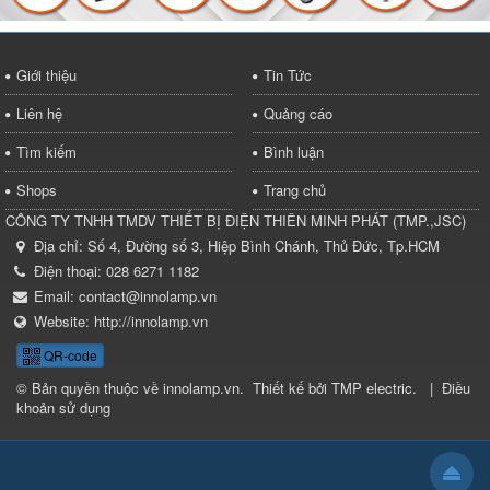
Giới thiệu
Tin Tức
Liên hệ
Quảng cáo
Tìm kiếm
Bình luận
Shops
Trang chủ
CÔNG TY TNHH TMDV THIẾT BỊ ĐIỆN THIÊN MINH PHÁT
(
TMP.,JSC
)
Địa chỉ:
Số 4, Đường số 3, Hiệp Bình Chánh, Thủ Đức, Tp.HCM
Điện thoại:
028 6271 1182
Email:
contact@innolamp.vn
Website:
http://innolamp.vn
QR-code
© Bản quyền thuộc về
innolamp.vn
.
Thiết kế bởi
TMP electric
.
|
Điều
khoản sử dụng