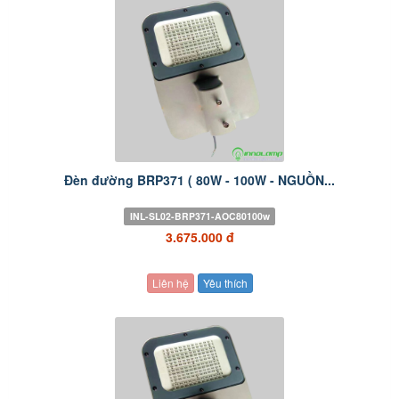
Đèn đường BRP371 ( 80W - 100W - NGUỒN...
INL-SL02-BRP371-AOC80100w
3.675.000 đ
Liên hệ
Yêu thích