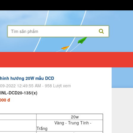
 chỉnh hướng 20W mẫu DCD
09-2022 12:49:55 AM - 958 Lượt xem
:
INL-DCD20-135/(x)
000 đ
20w
Vàng - Trung Tính -
Trắng