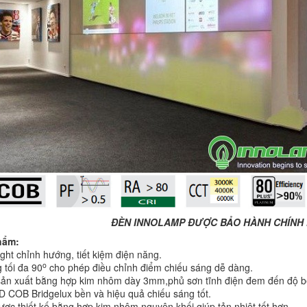
ĐÈN INNOLAMP ĐƯỢC BẢO HÀNH CHÍNH
hẩm:
t chỉnh hướng, tiết kiệm điện năng.
o
tối đa 90
cho phép điều chỉnh điểm chiếu sáng dễ dàng.
ản xuất bằng hợp kim nhôm dày 3mm,phủ sơn tĩnh điện đem đến độ bề
 COB Bridgelux bền và hiệu quả chiếu sáng tốt.
ược thiết kế bằng hợp kim nhôm nguyên khối giúp tản nhiệt tốt hơn.