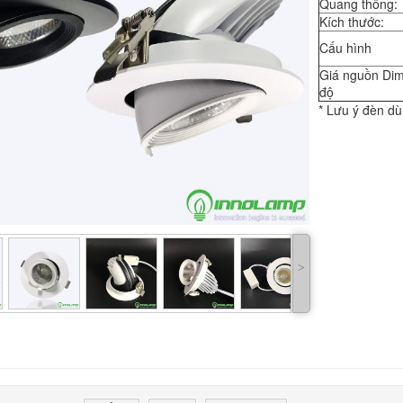
Quang thông:
Kích thước:
Cấu hình
Giá nguồn Dim
độ
* Lưu ý đèn d
˃