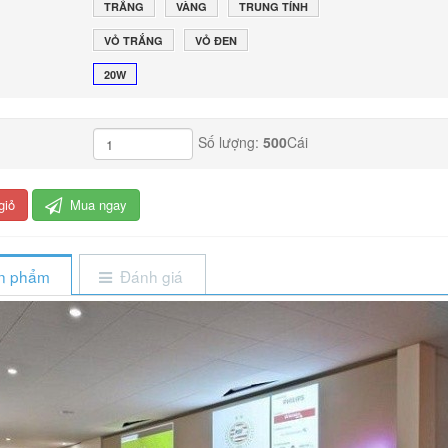
TRẮNG
VÀNG
TRUNG TÍNH
VỎ TRẮNG
VỎ ĐEN
20W
Số lượng:
500
Cái
giỏ
Mua ngay
ản phẩm
Đánh giá