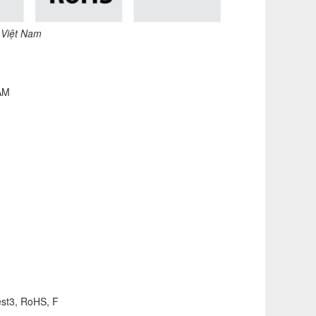
 Việt Nam
ẨM
st3, RoHS, F