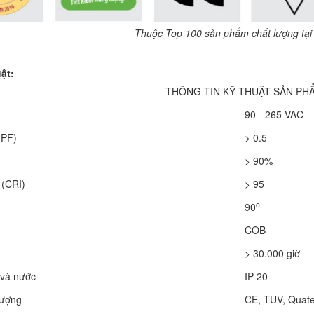
Thuộc Top 100 sản phẩm chất lượng tại
ật:
THÔNG TIN KỸ THUẬT SẢN PH
90 - 265 VAC
(PF)
> 0.5
> 90%
 (CRI)
> 95
o
90
COB
> 30.000 giờ
 và nước
IP 20
lượng
CE, TUV, Quate