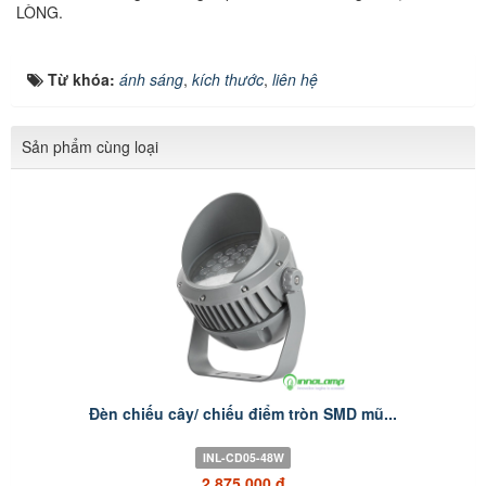
LÒNG.
Từ khóa:
ánh sáng
,
kích thước
,
liên hệ
Sản phẩm cùng loại
Đèn chiếu cây/ chiếu điểm tròn SMD mũ...
INL-CD05-48W
2.875.000 đ