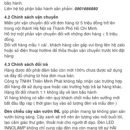
bảo hành.
Liên hệ bộ phận bảo hành sản phẩm:
0901666880
4.2 Chính sách vận chuyển
Miễn phí vận chuyển đối với đơn hàng từ 5 triệu đồng trở lên
trong nội thành Hà Nội và Thành Phố Hồ Chí Minh.
Hỗ trợ một phần vận chuyển đối với những đơn hàng < 5 triệu
đồng.
Đối với hàng mẫu 1 cái , khách hàng cần gấp vui lòng liên hệ zalo
hoặc số điện thoại hotline để thỏa thuận vận chuyển trước khi đặt
hàng
4.3 Chính sách đổi trả
Hàng được đổi phải đảm bảo còn mới 100% chưa được sử dụng
và đầy đủ chứng từ hóa đơn mua bán.
Công ty TNHH Thiên Minh Phát không tiếp nhận các trường hợp
đổi hàng đã sử dụng qua hoặc các trường hợp trả lại hàng khác.
Hàng lỗi đổi nhanh 1:1 không lấy về làm bảo hành
Vì hàng không có sẵn nên quý khách chốt mẫu bên xưởng mới
bắt đầu lắp ráp ( thời gian tùy vào số lượng đèn và mẫu đèn )
Đèn chiếu cây sân vườn INL
góp phần mang lại không gian sân
vườn bừng sáng. Cây xanh sẽ trở nên ấn tượng vào mỗi buổi tối,
tạo cảm giác thư giãn, thoải mái cho người đi dạo. Đèn LED
INNOLAMP không chỉ cung cấp đèn mà còn mang tới sự HÀI