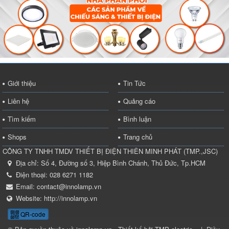
Giới thiệu
Tin Tức
Liên hệ
Quảng cáo
Tìm kiếm
Bình luận
Shops
Trang chủ
CÔNG TY TNHH TMDV THIẾT BỊ ĐIỆN THIÊN MINH PHÁT
(
TMP.,JSC
)
Địa chỉ:
Số 4, Đường số 3, Hiệp Bình Chánh, Thủ Đức, Tp.HCM
Điện thoại:
028 6271 1182
Email:
contact@innolamp.vn
Website:
http://innolamp.vn
QR-code