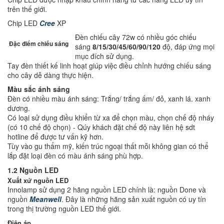
trên thế giới.
Chip LED
Cree
XP
Đèn chiếu cây 72w có nhiều góc chiếu
Đặc điểm chiếu sáng
sáng
8/15/30/45/60/90/120
độ, đáp ứng mọi
mục đích sử dụng.
Tay đèn thiết kế linh hoạt giúp việc điều chỉnh hướng chiếu sáng
cho cây dễ dàng thực hiện.
Màu sắc ánh sáng
Đèn có nhiều màu ánh sáng: Trắng/ trắng ấm/ đỏ, xanh lá. xanh
dương.
Có loại sử dụng điều khiển từ xa để chọn màu, chọn chế độ nháy
(có 10 chế độ chọn) - Qúy khách đặt chế độ này liên hệ sdt
hotline để được tư vấn kỹ hơn.
Tùy vào gu thẩm mỹ, kiến trúc ngoại thất mỗi không gian có thể
lắp đặt loại đèn có màu ánh sáng phù hợp.
1.2 Nguồn LED
Xuất xứ nguồn LED
Innolamp sử dụng 2 hãng nguồn LED chính là: nguồn Done và
nguồn
Meanwell
. Đây là những hãng sản xuất nguồn có uy tín
trong thị trường nguồn LED thế giới.
Điện áp