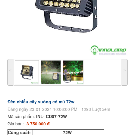
˂
˃
Đèn chiếu cây vuông có mũ 72w
Đăng ngày 23-01-2024 10:06:00 PM - 1293 Lượt xem
Mã sản phẩm:
INL- CD07-72W
Giá bán:
3.750.000 đ
Công suất:
72W