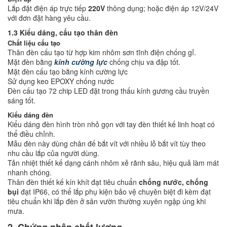
Lắp đặt điện áp trực tiếp
220V
thông dụng; hoặc điện áp 12V/24V
với đơn đặt hàng yêu cầu.
1.3 Kiểu dáng, cấu tạo thân đèn
Chất liệu cấu tạo
Thân đèn cấu tạo từ hợp kim nhôm sơn tĩnh điện chống gỉ.
Mặt đèn bằng
kính cường lực
chống chịu va đập tốt.
Mặt đèn cấu tạo bằng kính cường lực
Sử dụng keo EPOXY chống nước
Đèn cấu tạo 72 chip LED đặt trong thấu kính gương cầu truyền
sáng tốt.
Kiểu dáng đèn
Kiểu dáng đèn hình tròn nhỏ gọn với tay đèn thiết kế linh hoạt có
thể điều chỉnh.
Mẫu đèn này dùng chân đế bắt vít với nhiều lỗ bắt vít tùy theo
nhu cầu lắp của người dùng.
Tản nhiệt thiết kế dạng cánh nhôm xẻ rãnh sâu, hiệu quả làm mát
nhanh chóng.
Thân đèn thiết kế kín khít đạt tiêu chuẩn
chống nước, chống
bụi
đạt IP66
, có thể lắp phụ kiện bảo vệ chuyên biệt đi kèm đạt
tiêu chuẩn khi lắp đèn ở sân vườn thường xuyên ngập úng khi
mưa.