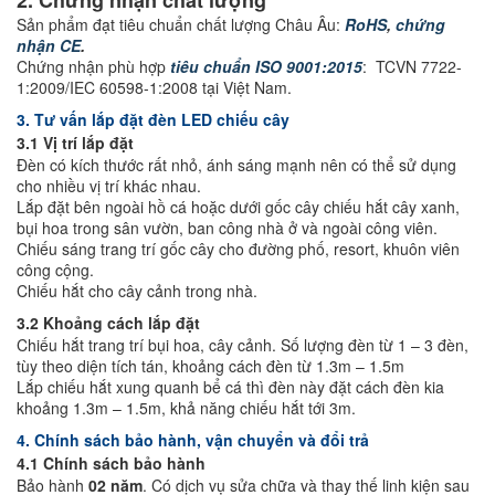
2. Chứng nhận chất lượng
Sản phẩm đạt tiêu chuẩn chất lượng Châu Âu:
RoHS
,
chứng
nhận CE
.
Chứng nhận phù hợp
tiêu chuẩn ISO 9001:2015
: TCVN 7722-
1:2009/IEC 60598-1:2008 tại Việt Nam.
3. Tư vấn lắp đặt đèn LED chiếu cây
3.1 Vị trí lắp đặt
Đèn có kích thước rất nhỏ, ánh sáng mạnh nên có thể sử dụng
cho nhiều vị trí khác nhau.
Lắp đặt bên ngoài hồ cá hoặc dưới gốc cây chiếu hắt cây xanh,
bụi hoa trong sân vườn, ban công nhà ở và ngoài công viên.
Chiếu sáng trang trí gốc cây cho đường phố, resort, khuôn viên
công cộng.
Chiếu hắt cho cây cảnh trong nhà.
3.2 Khoảng cách lắp đặt
Chiếu hắt trang trí bụi hoa, cây cảnh. Số lượng đèn từ 1 – 3 đèn,
tùy theo diện tích tán, khoảng cách đèn từ 1.3m – 1.5m
Lắp chiếu hắt xung quanh bể cá thì đèn này đặt cách đèn kia
khoảng 1.3m – 1.5m, khả năng chiếu hắt tới 3m.
4. Chính sách bảo hành, vận chuyển và đổi trả
4.1 Chính sách bảo hành
Bảo hành
02 năm
. Có dịch vụ sửa chữa và thay thế linh kiện sau