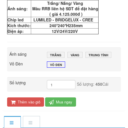
Trắng/ Nắng/ Vàng
Ánh sáng:
Màu RRB liên hệ SĐT để đặt hàng
( giá 4.125.000đ )
Chip led
LUMILED - BRIDGELUX - CREE
Kích thước:
240*240*H235mm
Điện áp:
12V/24V/220V
Ánh sáng
TRẮNG
VÀNG
TRUNG TÍNH
Vỏ Đèn
VỎ ĐEN
Số lượng
Số lượng:
450
Cái
Thêm vào giỏ
Mua ngay