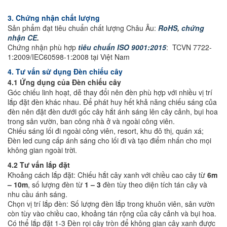
3. Chứng nhận chất lượng
Sản phẩm đạt tiêu chuẩn chất lượng Châu Âu:
RoHS
,
chứng
nhận CE
.
Chứng nhận phù hợp
tiêu chuẩn ISO 9001:2015
: TCVN 7722-
1:2009/IEC60598-1:2008 tại Việt Nam
4. Tư vấn sử dụng Đèn chiếu cây
4.1 Ứng dụng của Đèn chiếu cây
Góc chiếu linh hoạt, dễ thay đổi nên đèn phù hợp với nhiều vị trí
lắp đặt đèn khác nhau. Để phát huy hết khả năng chiếu sáng của
đèn nên đặt đèn dưới gốc cây hắt ánh sáng lên cây cảnh, bụi hoa
trong sân vườn, ban công nhà ở và ngoài công viên.
Chiếu sáng lối đi ngoài công viên, resort, khu đô thị, quán xá;
Đèn led cung cấp ánh sáng cho lối đi và tạo điểm nhấn cho mọi
không gian ngoài trời.
4.2 Tư vấn lắp đặt
Khoảng cách lắp đặt: Chiếu hắt cây xanh với chiều cao cây từ
6m
– 10m
, số lượng đèn từ
1 – 3
đèn tùy theo diện tích tán cây và
nhu cầu ánh sáng.
Chọn vị trí lắp đèn: Số lượng đèn lắp trong khuôn viên, sân vườn
còn tùy vào chiều cao, khoảng tán rộng của cây cảnh và bụi hoa.
Có thể lắp đặt 1-3 Đèn rọi cây tròn để không gian cây xanh được