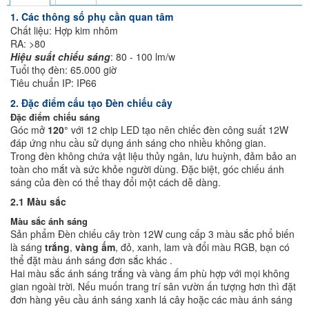
1. Các thông số phụ cần quan tâm
Chất liệu: Hợp kim nhôm
RA: >80
Hiệu suất chiếu sáng
: 80 - 100 lm/w
Tuổi thọ đèn: 65.000 giờ
Tiêu chuẩn IP: IP66
2. Đặc điểm cấu tạo Đèn chiếu cây
Đặc điểm chiếu sáng
Góc mở
120°
với 12 chip LED tạo nên chiếc đèn công suất 12W
đáp ứng nhu cầu sử dụng ánh sáng cho nhiều không gian.
Trong đèn không chứa vật liệu thủy ngân, lưu huỳnh, đảm bảo an
toàn cho mắt và sức khỏe người dùng. Đặc biệt, góc chiếu ánh
sáng của đèn có thể thay đổi một cách dễ dàng.
2.1 Màu sắc
Màu sắc ánh sáng
Sản phẩm Đèn chiếu cây tròn 12W cung cấp 3 màu sắc phổ biến
là sáng
trắng
,
vàng ấm
, đỏ, xanh, lam và đổi màu RGB, bạn có
thể đặt màu ánh sáng đơn sắc khác .
Hai màu sắc ánh sáng trắng và vàng ấm phù hợp với mọi không
gian ngoài trời. Nếu muốn trang trí sân vườn ấn tượng hơn thì đặt
đơn hàng yêu cầu ánh sáng xanh lá cây hoặc các màu ánh sáng