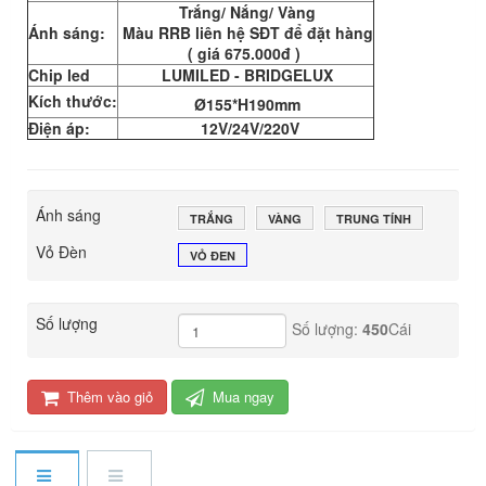
Trắng/ Nắng/ Vàng
Ánh sáng:
Màu RRB liên hệ SĐT để đặt hàng
( giá 675.000đ )
Chip led
LUMILED - BRIDGELUX
Kích thước:
Ø155*H190mm
Điện áp:
12V/24V/220V
Ánh sáng
TRẮNG
VÀNG
TRUNG TÍNH
Vỏ Đèn
VỎ ĐEN
Số lượng
Số lượng:
450
Cái
Thêm vào giỏ
Mua ngay