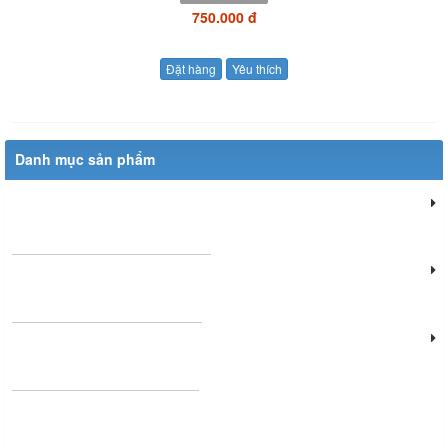
750.000 đ
Đặt hàng
Yêu thích
Danh mục sản phẩm
Đèn chiếu sáng dân dụng
Đèn chiếu sáng cửa hàng
Đèn văn phòng làm việc
Đèn chùm phòng khách