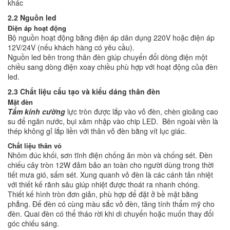
khác
2.2 Nguồn led
Điện áp hoạt động
Bộ nguồn hoạt động bằng điện áp dân dụng 220V hoặc điện áp
12V/24V (nếu khách hàng có yêu cầu).
Nguồn led bên trong thân đèn giúp chuyển đổi dòng điện một
chiều sang dòng điện xoay chiều phù hợp với hoạt động của đèn
led.
2.3 Chất liệu cấu tạo và kiểu dáng thân đèn
Mặt đèn
Tấm kính cường
lực tròn được lắp vào vỏ đèn, chèn gioăng cao
su để ngăn nước, bụi xâm nhập vào chip LED. Bên ngoài viền là
thép không gỉ lắp liền với thân vỏ đèn bằng vít lục giác.
Chất liệu thân vỏ
Nhôm đúc khối, sơn tĩnh điện chống ăn mòn và chống sét. Đèn
chiếu cây tròn 12W đảm bảo an toàn cho người dùng trong thời
tiết mưa gió, sấm sét. Xung quanh vỏ đèn là các cánh tản nhiệt
với thiết kế rãnh sâu giúp nhiệt được thoát ra nhanh chóng.
Thiết kế hình tròn đơn giản, phù hợp để đặt ở bề mặt bằng
phẳng. Đế đèn có cùng màu sắc vỏ đèn, tăng tính thẩm mỹ cho
đèn. Quai đèn có thể tháo rời khi di chuyển hoặc muốn thay đổi
góc chiếu sáng.