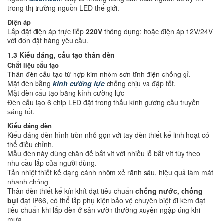
trong thị trường nguồn LED thế giới.
Điện áp
Lắp đặt điện áp trực tiếp
220V
thông dụng; hoặc điện áp 12V/24V
với đơn đặt hàng yêu cầu.
1.3 Kiểu dáng, cấu tạo thân đèn
Chất liệu cấu tạo
Thân đèn cấu tạo từ hợp kim nhôm sơn tĩnh điện chống gỉ.
Mặt đèn bằng
kính cường lực
chống chịu va đập tốt.
Mặt đèn cấu tạo bằng kính cường lực
Đèn cấu tạo 6 chip LED đặt trong thấu kính gương cầu truyền
sáng tốt.
Kiểu dáng đèn
Kiểu dáng đèn hình tròn nhỏ gọn với tay đèn thiết kế linh hoạt có
thể điều chỉnh.
Mẫu đèn này dùng chân đế bắt vít với nhiều lỗ bắt vít tùy theo
nhu cầu lắp của người dùng.
Tản nhiệt thiết kế dạng cánh nhôm xẻ rãnh sâu, hiệu quả làm mát
nhanh chóng.
Thân đèn thiết kế kín khít đạt tiêu chuẩn
chống nước, chống
bụi
đạt IP66
, có thể lắp phụ kiện bảo vệ chuyên biệt đi kèm đạt
tiêu chuẩn khi lắp đèn ở sân vườn thường xuyên ngập úng khi
mưa.