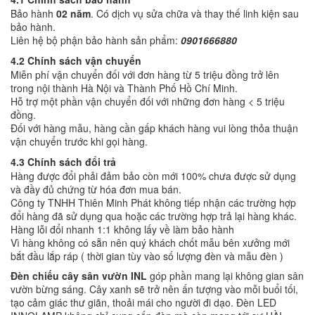
Bảo hành
02 năm
. Có dịch vụ sửa chữa và thay thế linh kiện sau
bảo hành.
Liên hệ bộ phận bảo hành sản phẩm:
0901666880
4.2 Chính sách vận chuyển
Miễn phí vận chuyển đối với đơn hàng từ 5 triệu đồng trở lên
trong nội thành Hà Nội và Thành Phố Hồ Chí Minh.
Hỗ trợ một phần vận chuyển đối với những đơn hàng < 5 triệu
đồng.
Đối với hàng mẫu, hàng cần gấp khách hàng vui lòng thỏa thuận
vận chuyển trước khi gọi hàng.
4.3 Chính sách đổi trả
Hàng được đổi phải đảm bảo còn mới 100% chưa được sử dụng
và đầy đủ chứng từ hóa đơn mua bán.
Công ty TNHH Thiên Minh Phát không tiếp nhận các trường hợp
đổi hàng đã sử dụng qua hoặc các trường hợp trả lại hàng khác.
Hàng lỗi đổi nhanh 1:1 không lấy về làm bảo hành
Vì hàng không có sẵn nên quý khách chốt mẫu bên xưởng mới
bắt đầu lắp ráp ( thời gian tùy vào số lượng đèn và mẫu đèn )
Đèn chiếu cây sân vườn INL
góp phần mang lại không gian sân
vườn bừng sáng. Cây xanh sẽ trở nên ấn tượng vào mỗi buổi tối,
tạo cảm giác thư giãn, thoải mái cho người đi dạo. Đèn LED