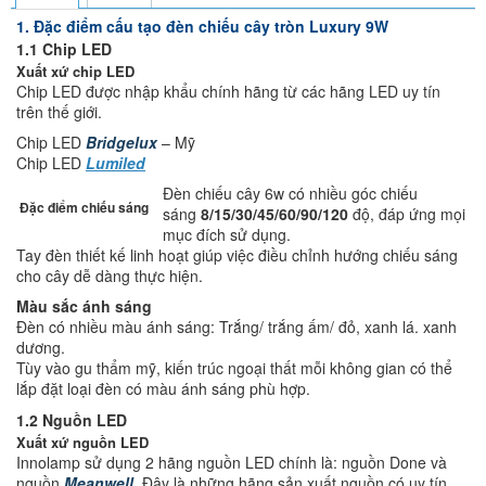
1. Đặc điểm cấu tạo đèn chiếu cây tròn Luxury 9W
1.1 Chip LED
Xuất xứ chip LED
Chip LED được nhập khẩu chính hãng từ các hãng LED uy tín
trên thế giới.
Chip LED
Bridgelux
– Mỹ
Chip LED
Lumiled
Đèn chiếu cây 6w có nhiều góc chiếu
Đặc điểm chiếu sáng
sáng
8/15/30/45/60/90/120
độ, đáp ứng mọi
mục đích sử dụng.
Tay đèn thiết kế linh hoạt giúp việc điều chỉnh hướng chiếu sáng
cho cây dễ dàng thực hiện.
Màu sắc ánh sáng
Đèn có nhiều màu ánh sáng: Trắng/ trắng ấm/ đỏ, xanh lá. xanh
dương.
Tùy vào gu thẩm mỹ, kiến trúc ngoại thất mỗi không gian có thể
lắp đặt loại đèn có màu ánh sáng phù hợp.
1.2 Nguồn LED
Xuất xứ nguồn LED
Innolamp sử dụng 2 hãng nguồn LED chính là: nguồn Done và
nguồn
Meanwell
. Đây là những hãng sản xuất nguồn có uy tín