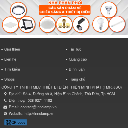
Giới thiệu
Tin Tức
Liên hệ
Quảng cáo
Tìm kiếm
Bình luận
Shops
Trang chủ
CÔNG TY TNHH TMDV THIẾT BỊ ĐIỆN THIÊN MINH PHÁT
(
TMP.,JSC
)
Địa chỉ:
Số 4, Đường số 3, Hiệp Bình Chánh, Thủ Đức, Tp.HCM
Điện thoại:
028 6271 1182
Email:
contact@innolamp.vn
Website:
http://innolamp.vn
QR-code