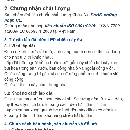
2. Chứng nhận chất lượng
Sản phẩm đạt tiêu chuẩn chất lượng Châu Âu:
RoHS
,
chứng
nhận CE
.
Chứng nhận phù hợp
tiêu chuẩn ISO 9001:2015
: TCVN 7722-
1:2009/IEC 60598-1:2008 tại Việt Nam.
3. Tư vấn lắp đặt đèn LED chiếu cây 9w
3.1 Vị trí lắp đặt
Đèn có kích thước rất nhỏ, ánh sáng mạnh nên có thể sử dụng
cho nhiều vị trí khác nhau.
Lắp đặt bên ngoài hồ cá hoặc dưới gốc cây chiếu hắt cây xanh,
bụi hoa trong sân vườn, ban công nhà ở và ngoài công viên.
Chiếu sáng trang trí gốc cây cho đường phố, resort, khuôn viên
công cộng.
Chiếu hắt cho cây cảnh trong nhà.
3.2 Khoảng cách lắp đặt
Chiếu hắt trang trí bụi hoa, cây cảnh. Số lượng đèn từ 1 – 3 đèn,
tùy theo diện tích tán, khoảng cách đèn từ 1.3m – 1.5m
Lắp chiếu hắt xung quanh bể cá thì đèn này đặt cách đèn kia
khoảng 1.3m – 1.5m, khả năng chiếu hắt tới 3m.
4. Chính sách bảo hành, vận chuyển và đổi trả
4.1 Chính sách bảo hành