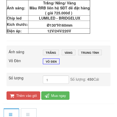
Trắng/ Nắng/ Vàng
Ánh sáng:
Màu RRB liên hệ SĐT để đặt hàng
( giá 725.000đ )
Chip led
LUMILED - BRIDGELUX
Kích thước:
Ø130*H160mm
Điện áp:
12V/24V/220V
Ánh sáng
TRẮNG
VÀNG
TRUNG TÍNH
Vỏ Đèn
VỎ ĐEN
Số lượng
Số lượng:
450
Cái
Thêm vào giỏ
Mua ngay