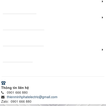
Đèn năng lượng mặt trời
Đèn công nghiệp
Thanh nhôm định hình
Vật tư - Thiết bị điện
Ray nam châm
Thông tin liên hệ
0901 666 880
thienminhphatelectric@gmail.com
Zalo: 0901 666 880