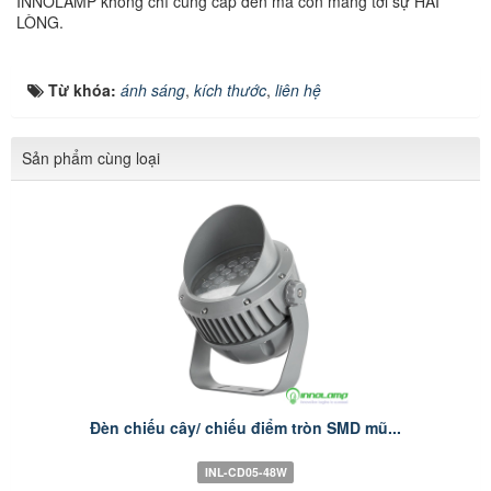
INNOLAMP không chỉ cung cấp đèn mà còn mang tới sự HÀI
LÒNG.
Từ khóa:
ánh sáng
,
kích thước
,
liên hệ
Sản phẩm cùng loại
Đèn chiếu cây/ chiếu điểm tròn SMD mũ...
INL-CD05-48W