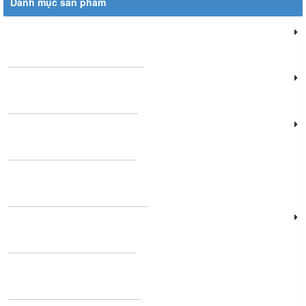
Danh mục sản phẩm
Đèn chiếu sáng dân dụng
Đèn chiếu sáng cửa hàng
Đèn văn phòng làm việc
Đèn chùm phòng khách
Đèn chiếu sáng cảnh quan
Đèn sân khấu - hội thảo