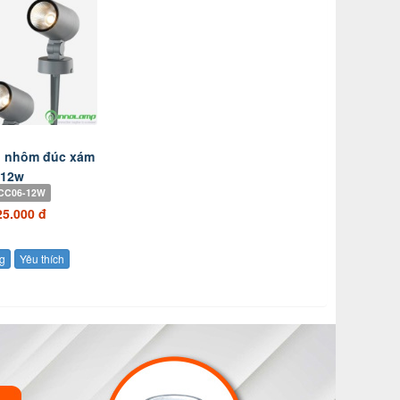
ỏ nhôm đúc xám
12w
-CC06-12W
25.000 đ
g
Yêu thích