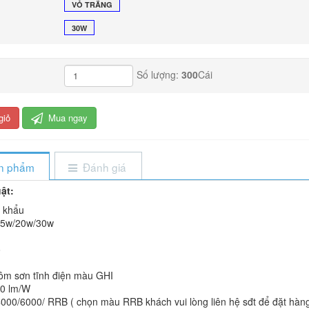
VỎ TRẮNG
30W
Số lượng:
300
Cái
giỏ
Mua ngay
ản phẩm
Đánh giá
ật:
 khẩu
15w/20w/30w
ộ
hôm sơn tĩnh điện màu GHI
90 lm/W
000/6000/ RRB ( chọn màu RRB khách vui lòng liên hệ sđt để đặt hàn