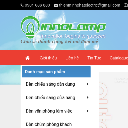
0901 666 880
thienminhphatelectric@gmail.com
Z
Chia sẻ thành công, kết nối đam mê
Giới thiệu
Liên hệ
Tin Tức
Catalogu
Danh mục sản phẩm
Đèn chiếu sáng dân dụng
Đèn chiếu sáng cửa hàng
Đèn văn phòng làm việc
Đèn chùm phòng khách