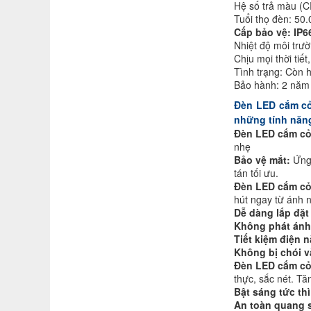
Hệ số trả màu (C
Tuổi thọ đèn: 50.
Cấp bảo vệ: IP6
Nhiệt độ môi trườ
Chịu mọi thời tiế
Tình trạng: Còn 
Bảo hành: 2 nă
Đèn LED cắm cỏ 
những tính năng
Đèn LED cắm cỏ
nhẹ
Bảo vệ mắt:
Ứng
tán tối ưu.
Đèn LED cắm cỏ 
hút ngay từ ánh n
Dễ dàng lắp đặt
Không phát án
Tiết kiệm điện 
Không bị chói 
Đèn LED cắm cỏ
thực, sắc nét. Tă
Bật sáng tức thì
An toàn quang 