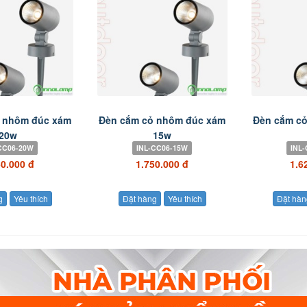
 nhôm đúc xám
Đèn cắm cỏ nhôm đúc xám
Đèn cắm c
20w
15w
CC06-20W
INL-CC06-15W
INL
50.000 đ
1.750.000 đ
1.6
g
Yêu thích
Đặt hàng
Yêu thích
Đặt hàn