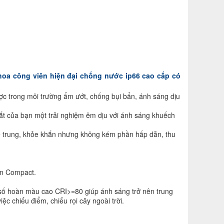
 hoa công viên hiện đại chống nước ip66 cao cấp có
c trong môi trường ẩm ướt, chống bụi bẩn, ánh sáng dịu
t của bạn một trải nghiệm êm dịu với ánh sáng khuếch
rẻ trung, khỏe khắn nhưng không kém phần hấp dẫn, thu
èn Compact.
số hoàn màu cao CRI>=80 giúp ánh sáng trở nên trung
c chiếu điểm, chiếu rọi cây ngoài trời.