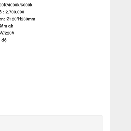
00K/4000k/6000k
 : 2.700.000
đèn: Ø120*H230mm
Xám ghi
4V/220V
0 độ