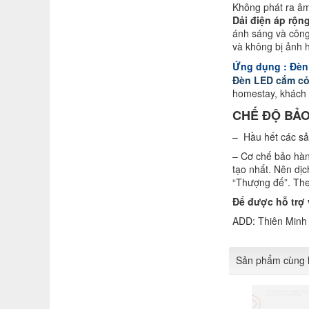
Không phát ra âm
Dải điện áp rộn
ánh sáng và công 
và không bị ảnh h
Ứng dụng : Đèn 
Đèn LED cắm cỏ
homestay, khách s
CHẾ ĐỘ BẢO
– Hầu hết các sả
– Cơ chế bảo hàn
tạo nhất. Nên dịc
“Thượng đế”. The
Để được hỗ trợ v
ADD: Thiên Minh 
Sản phẩm cùng l