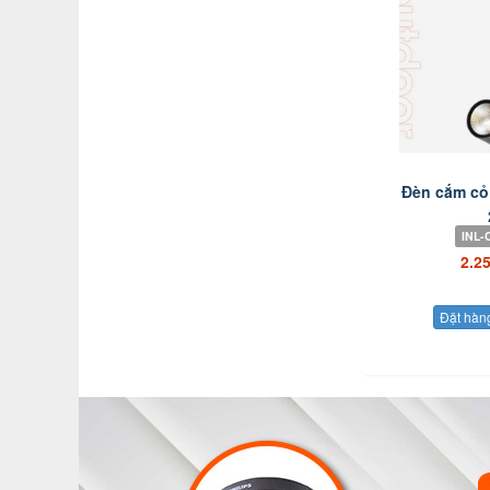
Đèn cắm cỏ
INL-
2.2
Đặt hàn