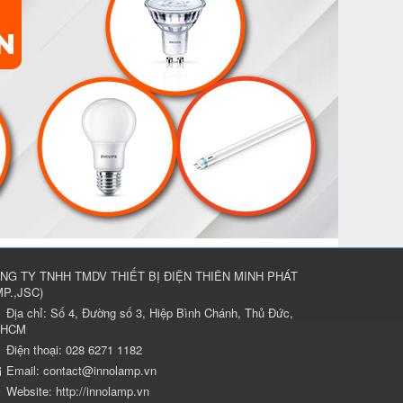
NG TY TNHH TMDV THIẾT BỊ ĐIỆN THIÊN MINH PHÁT
P.,JSC
)
Địa chỉ:
Số 4, Đường số 3, Hiệp Bình Chánh, Thủ Đức,
.HCM
Điện thoại:
028 6271 1182
Email:
contact@innolamp.vn
Website:
http://innolamp.vn