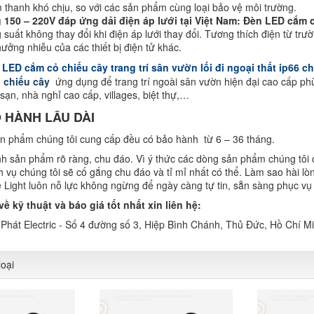
 thanh khó chịu, so với các sản phẩm cùng loại bảo vệ môi trường.
g 150 – 220V đáp ứng dải điện áp lưới tại Việt Nam: Đèn LED cắm c
suất không thay đổi khi điện áp lưới thay đổi. Tương thích điện từ tr
ưởng nhiễu của các thiết bị điện tử khác.
LED cắm cỏ chiếu cây trang trí sân vườn lối đi ngoại thất ip66
 chiếu cây
ứng dụng để trang trí ngoài sân vườn hiện đại cao cấp ph
ạn, nhà nghỉ cao cấp, villages, biệt thự,…
 HÀNH LÂU DÀI
n phẩm chúng tôi cung cấp đều có bảo hành từ 6 – 36 tháng.
h sản phẩm rõ ràng, chu đáo. Vì ý thức các dòng sản phẩm chúng tôi c
h vụ chúng tôi sẽ cố gắng chu đáo và tỉ mỉ nhất có thể. Làm sao hài l
 Light luôn nỗ lực không ngừng để ngày càng tự tin, sẵn sàng phục vụ
ề kỹ thuật và báo giá tốt nhất xin liên hệ:
Phát Electric - Số 4 đường số 3, Hiệp Bình Chánh, Thủ Đức, Hồ Chí M
oại