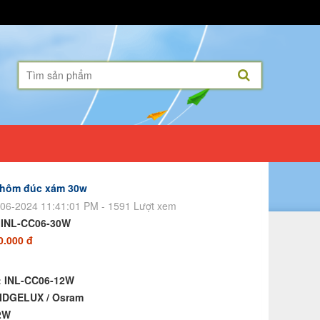
nhôm đúc xám 30w
06-2024 11:41:01 PM - 1591 Lượt xem
:
INL-CC06-30W
0.000 đ
: INL-CC06-12W
RIDGELUX
/ Osram
2W