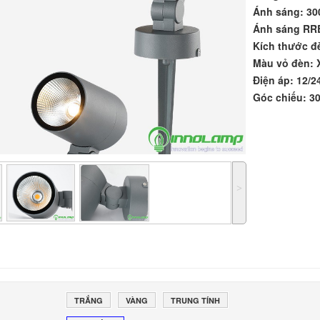
Ánh sáng: 30
Ánh sáng RRB
Kích thước 
Màu vỏ đèn: 
Điện áp: 12/2
Góc chiếu: 3
˃
TRẮNG
VÀNG
TRUNG TÍNH