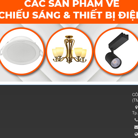
CÔ
(
TM
Tp