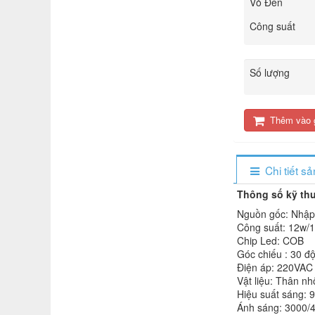
Vỏ Đèn
Công suất
Số lượng
Thêm vào 
Chi tiết s
Thông số kỹ thu
Nguồn gốc: Nhập
Công suất: 12w/
Chip Led: COB
Góc chiếu : 30 đ
Điện áp: 220VAC
Vật liệu: Thân n
Hiệu suất sáng: 
Ánh sáng: 3000/4