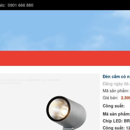
alo: 0901 666 880
e
Đèn cắm cỏ 
Đăng ngày 06-
Mã sản phẩm
Giá bán:
2.50
Công suất:
Mã sản phẩm
Chíp LED: B
Công suất: 1