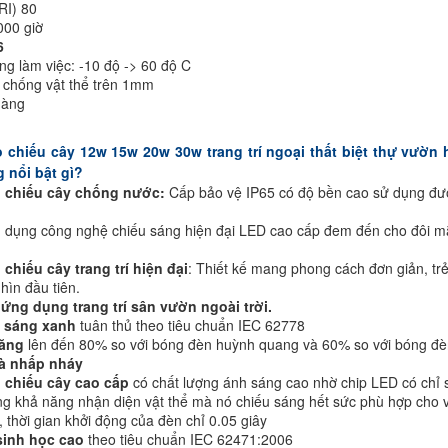
RI) 80
000 giờ
6
ng làm việc: -10 độ -> 60 độ C
t, chống vật thể trên 1mm
hàng
m
chiếu cây 12w 15w 20w 30w trang trí ngoại thất biệt thự vườn
 nổi bật gì?
 chiếu cây chống nước:
Cấp bảo vệ IP65 có độ bền cao sử dụng đượ
 dụng công nghệ chiếu sáng hiện đại LED cao cấp đem đến cho đôi mắ
chiếu cây trang trí hiện đại
: Thiết kế mang phong cách đơn giản, t
hìn đầu tiên.
 ứng dụng trang trí sân vườn ngoài trời.
h sáng xanh
tuân thủ theo tiêu chuẩn IEC 62778
năng
lên đến 80% so với bóng đèn huỳnh quang và 60% so với bóng đ
và nhấp nháy
 chiếu cây cao cấp
có chất lượng ánh sáng cao nhờ chip LED có chỉ 
ng khả năng nhận diện vật thể mà nó chiếu sáng hết sức phù hợp cho việ
, thời gian khởi động của đèn chỉ 0.05 giây
sinh học cao
theo tiêu chuẩn IEC 62471:2006