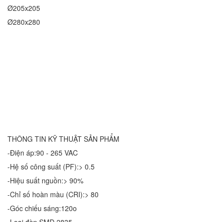
Ø205x205
Ø280x280
THÔNG TIN KỸ THUẬT SẢN PHẨM
-Điện áp:90 - 265 VAC
-Hệ số công suất (PF):> 0.5
-Hiệu suất nguồn:> 90%
-Chỉ số hoàn màu (CRI):> 80
-Góc chiếu sáng:120o
-Loại đèn SMD 2835