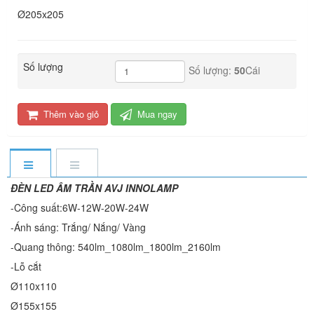
Ø205x205
Số lượng
Số lượng:
50
Cái
Thêm vào giỏ
Mua ngay
ĐÈN LED ÂM TRẦN AVJ INNOLAMP
-Công suất:6W-12W-20W-24W
-Ánh sáng: Trắng/ Nắng/ Vàng
-Quang thông: 540lm_1080lm_1800lm_2160lm
-Lỗ cắt
Ø110x110
Ø155x155