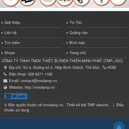
Giới thiệu
Tin Tức
Liên hệ
Quảng cáo
Tìm kiếm
Bình luận
Shops
Trang chủ
CÔNG TY TNHH TMDV THIẾT BỊ ĐIỆN THIÊN MINH PHÁT
(
TMP.,JSC
)
Địa chỉ:
Số 4, Đường số 3, Hiệp Bình Chánh, Thủ Đức, Tp.HCM
Điện thoại:
028 6271 1182
Email:
contact@innolamp.vn
Website:
http://innolamp.vn
QR-code
© Bản quyền thuộc về
innolamp.vn
.
Thiết kế bởi
TMP electric
.
|
Điều
khoản sử dụng