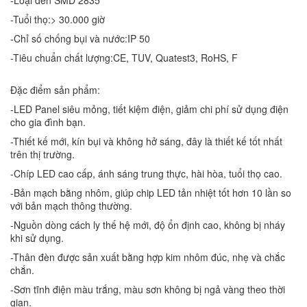
-Tuổi thọ:> 30.000 giờ
-Chỉ số chống bụi và nước:IP 50
-Tiêu chuẩn chất lượng:CE, TUV, Quatest3, RoHS, F
Đặc điểm sản phẩm:
-LED Panel siêu mỏng, tiết kiệm điện, giảm chi phí sử dụng điện
cho gia đình bạn.
-Thiết kế mới, kín bụi và không hở sáng, đây là thiết kế tốt nhất
trên thị trường.
-Chíp LED cao cấp, ánh sáng trung thực, hài hòa, tuổi thọ cao.
-Bản mạch bằng nhôm, giúp chip LED tản nhiệt tốt hơn 10 lần so
với bản mạch thông thường.
-Nguồn dòng cách ly thế hệ mới, độ ổn định cao, không bị nháy
khi sử dụng.
-Thân đèn được sản xuất bằng hợp kim nhôm đúc, nhẹ và chắc
chắn.
-Sơn tĩnh điện màu trắng, màu sơn không bị ngả vàng theo thời
gian.