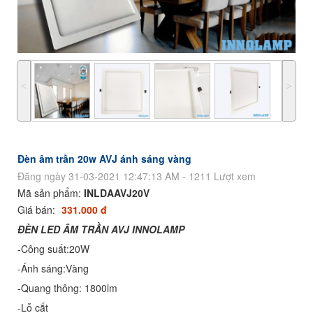
˂
˃
Đèn âm trần 20w AVJ ánh sáng vàng
Đăng ngày 31-03-2021 12:47:13 AM - 1211 Lượt xem
Mã sản phẩm:
INLDAAVJ20V
Giá bán:
331.000 đ
ĐÈN LED ÂM TRẦN AVJ INNOLAMP
-Công suất:20W
-Ánh sáng:Vàng
-Quang thông: 1800lm
-Lỗ cắt